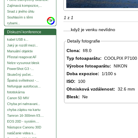
Zajímavá kompozice,...
Snad z jiného úhlu
1
z
1
Souhlasím s těmi
more
rybami...
......když je venku nevlídno
Diskuzní konference
kabel USB s...
Detaily fotografie
Jaký je rozdíl mezi...
Clona:
f/8.0
Manuální objektiv
Přestal reagovat AF
Typ fotoaparátu:
COOLPIX P7100
Nelze vysunout blesk
Výrobce fotoaparátu:
NIKON
PowerShot G3 -...
Doba expozice:
1/100 s
Skutečný počet...
Špatná světelnost -...
ISO:
100
Nefunguje autofocus...
Ohnisková vzdálenost:
32.6 mm
fototiskárna
Blesk:
Ne
Canon 5D MIV
Chyba pri nahravani...
chyba zápisu na kartu
Tamron 16-300mm f/3....
EOS 20D - systém....
Nástupce Canonu 30D
natáčanie videa s...