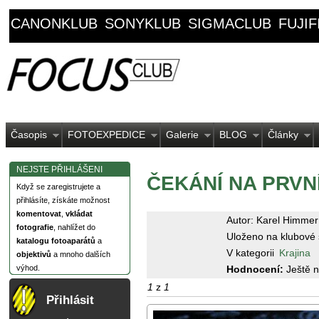
CANONKLUB
SONYKLUB
SIGMACLUB
FUJI
Časopis
FOTOEXPEDICE
Galerie
BLOG
Články
NEJSTE PŘIHLÁŠENI
ČEKÁNÍ NA PRVNÍ
Když se zaregistrujete a
přihlásíte, získáte možnost
komentovat
,
vkládat
Autor: Karel Himmer
fotografie
, nahlížet do
Uloženo na klubové 
katalogu fotoaparátů
a
V kategorii
Krajina
objektivů
a mnoho dalších
Hodnocení:
Ještě 
výhod.
1
z
1
Přihlásit