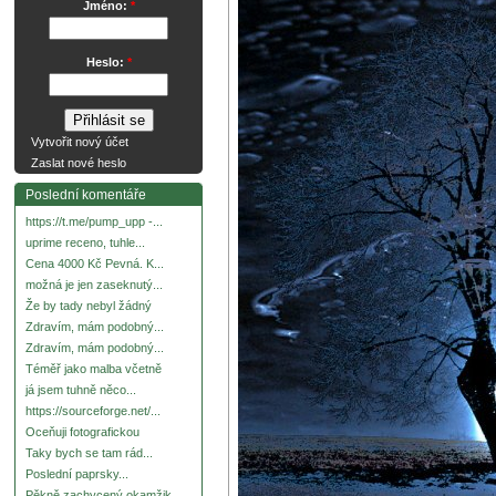
Jméno:
*
Heslo:
*
Vytvořit nový účet
Zaslat nové heslo
Poslední komentáře
https://t.me/pump_upp -...
uprime receno, tuhle...
Cena 4000 Kč Pevná. K...
možná je jen zaseknutý...
Že by tady nebyl žádný
Zdravím, mám podobný...
Zdravím, mám podobný...
Téměř jako malba včetně
já jsem tuhně něco...
https://sourceforge.net/...
Oceňuji fotografickou
Taky bych se tam rád...
Poslední paprsky...
Pěkně zachycený okamžik.