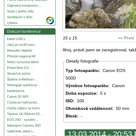
Zajímavá kompozice,...
Snad z jiného úhlu
Souhlasím s těmi
more
rybami...
Diskuzní konference
15
z
15
<< První
kabel USB s...
Jaký je rozdíl mezi...
Ahoj, právě jsem se zaregistroval, ta
Manuální objektiv
Přestal reagovat AF
Detaily fotografie
Nelze vysunout blesk
PowerShot G3 -...
Typ fotoaparátu:
Canon EOS
Skutečný počet...
500D
Špatná světelnost -...
Výrobce fotoaparátu:
Canon
Nefunguje autofocus...
fototiskárna
Doba expozice:
5 s
Canon 5D MIV
ISO:
100
Chyba pri nahravani...
Ohnisková vzdálenost:
50 mm
chyba zápisu na kartu
Tamron 16-300mm f/3....
Blesk:
-
EOS 20D - systém....
Nástupce Canonu 30D
natáčanie videa s...
13.03.2014 - 20:53 