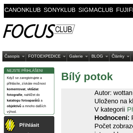
CANONKLUB
SONYKLUB
SIGMACLUB
FUJI
Časopis
FOTOEXPEDICE
Galerie
BLOG
Články
NEJSTE PŘIHLÁŠENI
Bílý potok
Když se zaregistrujete a
přihlásíte, získáte možnost
komentovat
,
vkládat
Autor: wottan
fotografie
, nahlížet do
Uloženo na k
katalogu fotoaparátů
a
objektivů
a mnoho dalších
V kategorii
P
výhod.
Hodnocení:
P
Počet zobraz
Přihlásit