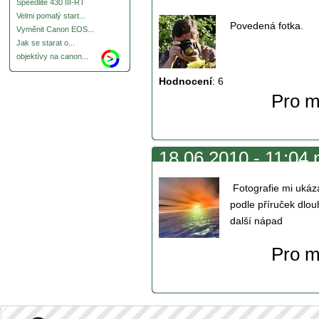
Speedlite 430 III-RT
Velmi pomalý start...
Povedená fotka.
Vyměnit Canon EOS...
Jak se starat o...
objektívy na canon...
Hodnocení
:
6
Pro m
18.06.2010 - 11:04 
Fotografie mi ukáza
podle příruček dlo
další nápad
Pro m