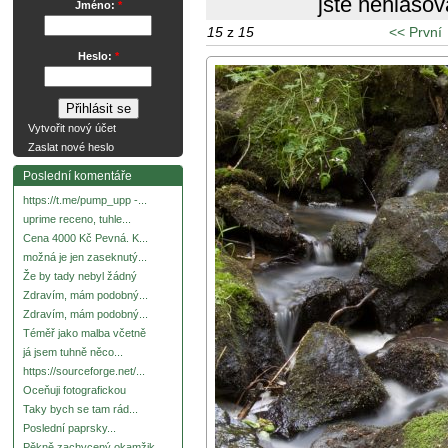
jste nehlasov
Jméno:
*
15
z
15
<< První
Heslo:
*
Vytvořit nový účet
Zaslat nové heslo
Poslední komentáře
https://t.me/pump_upp -...
uprime receno, tuhle...
Cena 4000 Kč Pevná. K...
možná je jen zaseknutý...
Že by tady nebyl žádný
Zdravím, mám podobný...
Zdravím, mám podobný...
Téměř jako malba včetně
já jsem tuhně něco...
https://sourceforge.net/...
Oceňuji fotografickou
Taky bych se tam rád...
Poslední paprsky...
Pěkně zachycený okamžik.