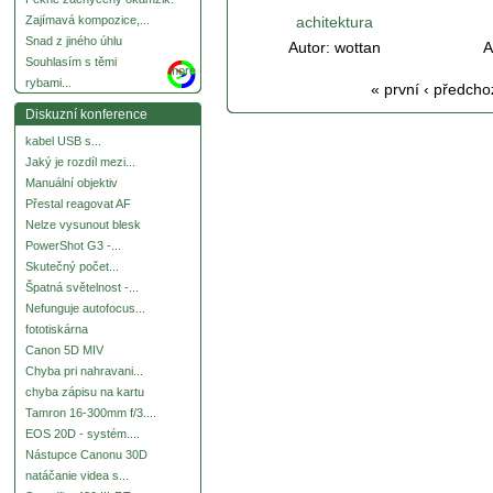
achitektura
Zajímavá kompozice,...
Snad z jiného úhlu
Autor:
wottan
A
Souhlasím s těmi
more
rybami...
« první
‹ předcho
Diskuzní konference
kabel USB s...
Jaký je rozdíl mezi...
Manuální objektiv
Přestal reagovat AF
Nelze vysunout blesk
PowerShot G3 -...
Skutečný počet...
Špatná světelnost -...
Nefunguje autofocus...
fototiskárna
Canon 5D MIV
Chyba pri nahravani...
chyba zápisu na kartu
Tamron 16-300mm f/3....
EOS 20D - systém....
Nástupce Canonu 30D
natáčanie videa s...