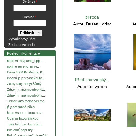
Jméno:
*
priroda
Heslo:
*
Autor:
Dušan Lorinc
A
Vytvořit nový účet
Zaslat nové heslo
Poslední komentáře
https://t.me/pump_upp -...
uprime receno, tuhle...
Cena 4000 Kč Pevná. K...
možná je jen zaseknutý...
Před chorvatský...
Že by tady nebyl žádný
Autor:
cevarom
Auto
Zdravím, mám podobný...
Zdravím, mám podobný...
Téměř jako malba včetně
já jsem tuhně něco...
https://sourceforge.net/...
Oceňuji fotografickou
Taky bych se tam rád...
Poslední paprsky...
Pěkně zachycený okamžik.