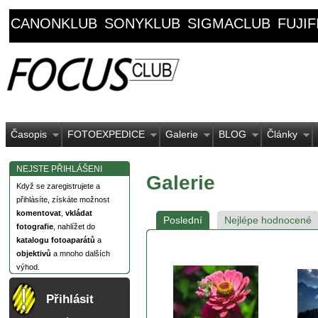
CANONKLUB
SONYKLUB
SIGMACLUB
FUJI
Časopis
FOTOEXPEDICE
Galerie
BLOG
Články
NEJSTE PŘIHLÁŠENI
Galerie
Když se zaregistrujete a
přihlásíte, získáte možnost
komentovat
,
vkládat
Poslední
Nejlépe hodnocené
fotografie
, nahlížet do
katalogu fotoaparátů
a
objektivů
a mnoho dalších
výhod.
Přihlásit