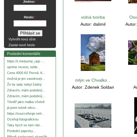
Jméno:
*
volná tvorba
Osví
Heslo:
*
Autor:
dalimil
Autor
Vytvořit nový účet
Zaslat nové heslo
Poslední komentáře
https://t.me/pump_upp -...
uprime receno, tuhle...
Cena 4000 Kč Pevná. K...
možná je jen zaseknutý...
mlýn ve Chvalko...
Že by tady nebyl žádný
Autor:
Zdenek Soldan
A
Zdravím, mám podobný...
Zdravím, mám podobný...
Téměř jako malba včetně
já jsem tuhně něco...
https://sourceforge.net/...
Oceňuji fotografickou
Taky bych se tam rád...
Poslední paprsky...
Pěkně zachycený okamžik.