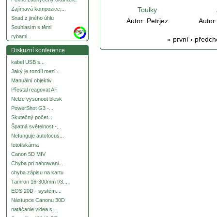
Toulky
Zajímavá kompozice,...
Snad z jiného úhlu
Autor:
Petrjez
Autor
Souhlasím s těmi
more
rybami...
« první
‹ předch
Diskuzní konference
kabel USB s...
Jaký je rozdíl mezi...
Manuální objektiv
Přestal reagovat AF
Nelze vysunout blesk
PowerShot G3 -...
Skutečný počet...
Špatná světelnost -...
Nefunguje autofocus...
fototiskárna
Canon 5D MIV
Chyba pri nahravani...
chyba zápisu na kartu
Tamron 16-300mm f/3....
EOS 20D - systém....
Nástupce Canonu 30D
natáčanie videa s...