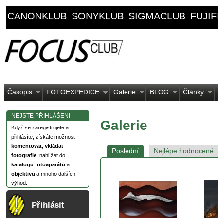
CANONKLUB
SONYKLUB
SIGMACLUB
FUJI
Časopis
FOTOEXPEDICE
Galerie
BLOG
Články
NEJSTE PŘIHLÁŠENI
Galerie
Když se zaregistrujete a
přihlásíte, získáte možnost
komentovat
,
vkládat
Poslední
Nejlépe hodnocené
fotografie
, nahlížet do
katalogu fotoaparátů
a
objektivů
a mnoho dalších
výhod.
Přihlásit