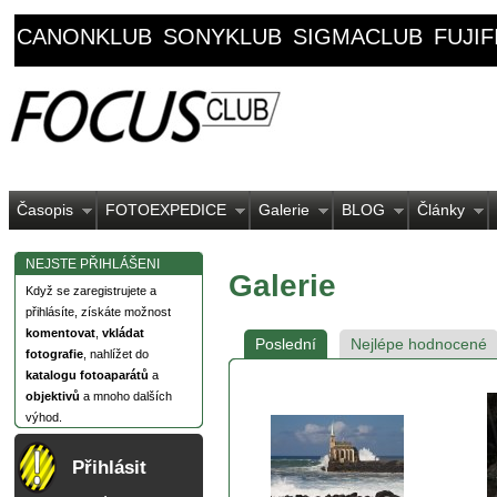
CANONKLUB
SONYKLUB
SIGMACLUB
FUJI
Časopis
FOTOEXPEDICE
Galerie
BLOG
Články
NEJSTE PŘIHLÁŠENI
Galerie
Když se zaregistrujete a
přihlásíte, získáte možnost
komentovat
,
vkládat
Poslední
Nejlépe hodnocené
fotografie
, nahlížet do
katalogu fotoaparátů
a
objektivů
a mnoho dalších
výhod.
Přihlásit