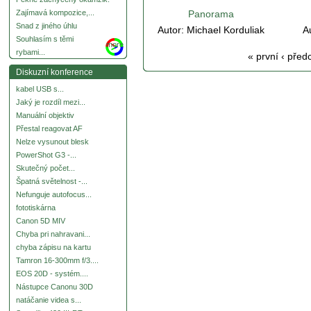
Panorama
Zajímavá kompozice,...
Snad z jiného úhlu
Autor:
Michael Korduliak
A
Souhlasím s těmi
more
rybami...
« první
‹ před
Diskuzní konference
kabel USB s...
Jaký je rozdíl mezi...
Manuální objektiv
Přestal reagovat AF
Nelze vysunout blesk
PowerShot G3 -...
Skutečný počet...
Špatná světelnost -...
Nefunguje autofocus...
fototiskárna
Canon 5D MIV
Chyba pri nahravani...
chyba zápisu na kartu
Tamron 16-300mm f/3....
EOS 20D - systém....
Nástupce Canonu 30D
natáčanie videa s...