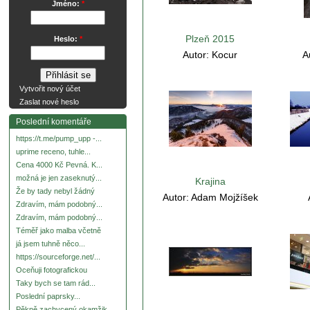
Jméno:
*
Plzeň 2015
Heslo:
*
Autor:
Kocur
A
Vytvořit nový účet
Zaslat nové heslo
Poslední komentáře
https://t.me/pump_upp -...
uprime receno, tuhle...
Cena 4000 Kč Pevná. K...
možná je jen zaseknutý...
Krajina
Že by tady nebyl žádný
Autor:
Adam Mojžíšek
Zdravím, mám podobný...
Zdravím, mám podobný...
Téměř jako malba včetně
já jsem tuhně něco...
https://sourceforge.net/...
Oceňuji fotografickou
Taky bych se tam rád...
Poslední paprsky...
Pěkně zachycený okamžik.