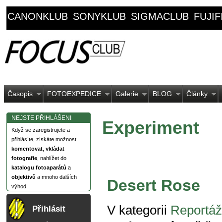
CANONKLUB
SONYKLUB
SIGMACLUB
FUJI
Časopis
FOTOEXPEDICE
Galerie
BLOG
Články
NEJSTE PŘIHLÁŠENI
Experiment
Když se zaregistrujete a
přihlásíte, získáte možnost
komentovat
,
vkládat
fotografie
, nahlížet do
katalogu fotoaparátů
a
objektivů
a mnoho dalších
Desert Rose
výhod.
V kategorii
Reportáž
Přihlásit