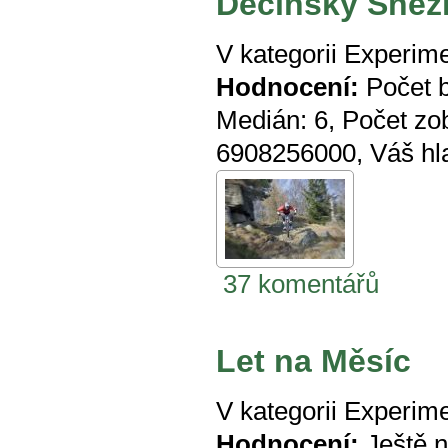
Děčínský Sněžní
V kategorii
Experime
Hodnocení:
Počet 
Medián:
6
, Počet zo
6908256000
, Váš hl
37 komentářů
Let na Měsíc
V kategorii
Experime
Hodnocení:
Ještě 