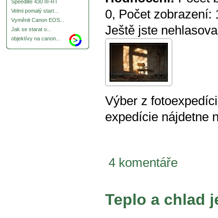
Speedlite 430 III-RT
0
, Počet zobrazení:
Velmi pomalý start...
Vyměnit Canon EOS...
Ještě jste nehlasova
Jak se starat o...
objektívy na canon...
Výber z fotoexpedíci
expedície nájdetne 
4 komentáře
Teplo a chlad 