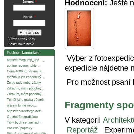
Hodnocení:
Ještě 
Jméno:
*
Heslo:
*
Vytvořit nový účet
Zaslat nové heslo
Poslední komentáře
Výber z fotoexpedíci
https://t.me/pump_upp -...
expedície nájdetne 
uprime receno, tuhle...
Cena 4000 Kč Pevná. K...
možná je jen zaseknutý...
Pro možnost psaní
Že by tady nebyl žádný
Zdravím, mám podobný...
Zdravím, mám podobný...
Téměř jako malba včetně
Fragmenty sp
já jsem tuhně něco...
https://sourceforge.net/...
Oceňuji fotografickou
V kategorii
Architekt
Taky bych se tam rád...
Reportáž
Experim
Poslední paprsky...
Pěkně zachycený okamžik.