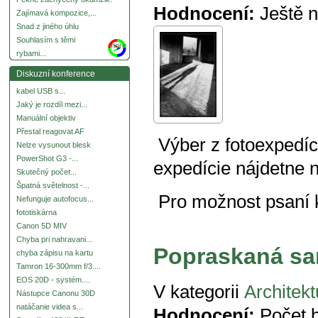
Hodnocení:
Ještě 
Zajímavá kompozice,...
Snad z jiného úhlu
Souhlasím s těmi
more
rybami...
Diskuzní konference
kabel USB s...
Jaký je rozdíl mezi...
Manuální objektiv
Přestal reagovat AF
Výber z fotoexpedíci
Nelze vysunout blesk
PowerShot G3 -...
expedície nájdetne 
Skutečný počet...
Špatná světelnost -...
Pro možnost psaní
Nefunguje autofocus...
fototiskárna
Canon 5D MIV
Chyba pri nahravani...
Popraskaná s
chyba zápisu na kartu
Tamron 16-300mm f/3....
EOS 20D - systém....
V kategorii
Architekt
Nástupce Canonu 30D
natáčanie videa s...
Hodnocení:
Počet 