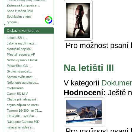
Zajímavá kompozice,...
Snad z jiného úhlu
Souhlasím s těmi
more
rybami...
Diskuzní konference
kabel USB s...
Pro možnost psaní
Jaký je rozdíl mezi...
Manuální objektiv
Přestal reagovat AF
Nelze vysunout blesk
Na letišti III
PowerShot G3 -...
Skutečný počet...
Špatná světelnost -...
V kategorii
Dokumen
Nefunguje autofocus...
fototiskárna
Hodnocení:
Ještě 
Canon 5D MIV
Chyba pri nahravani...
chyba zápisu na kartu
Tamron 16-300mm f/3....
EOS 20D - systém....
Nástupce Canonu 30D
natáčanie videa s...
Pro možnost psaní