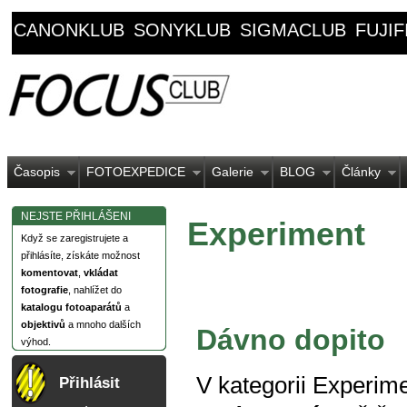
CANONKLUB
SONYKLUB
SIGMACLUB
FUJI
Časopis
FOTOEXPEDICE
Galerie
BLOG
Články
NEJSTE PŘIHLÁŠENI
Experiment
Když se zaregistrujete a
přihlásíte, získáte možnost
komentovat
,
vkládat
fotografie
, nahlížet do
katalogu fotoaparátů
a
objektivů
a mnoho dalších
Dávno dopito
výhod.
V kategorii
Experime
Přihlásit