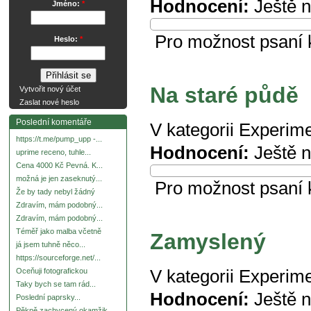
Hodnocení:
Ještě 
Jméno:
*
Pro možnost psaní
Heslo:
*
Na staré půdě
Vytvořit nový účet
Zaslat nové heslo
Poslední komentáře
V kategorii
Experime
https://t.me/pump_upp -...
Hodnocení:
Ještě 
uprime receno, tuhle...
Cena 4000 Kč Pevná. K...
možná je jen zaseknutý...
Pro možnost psaní
Že by tady nebyl žádný
Zdravím, mám podobný...
Zdravím, mám podobný...
Téměř jako malba včetně
Zamyslený
já jsem tuhně něco...
https://sourceforge.net/...
V kategorii
Experime
Oceňuji fotografickou
Taky bych se tam rád...
Hodnocení:
Ještě 
Poslední paprsky...
Pěkně zachycený okamžik.