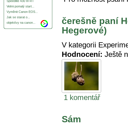
Speedlite 430 III-RT
Velmi pomalý start...
Vyměnit Canon EOS...
Jak se starat o...
čerešně paní H
objektívy na canon...
Hegerové)
V kategorii
Experime
Hodnocení:
Ještě 
1 komentář
Sám