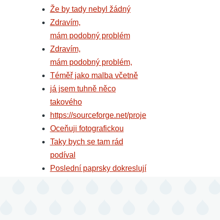
Že by tady nebyl žádný
Zdravím,
mám podobný problém
Zdravím,
mám podobný problém,
Téměř jako malba včetně
já jsem tuhně něco
takového
https://sourceforge.net/proje
Oceňuji fotografickou
Taky bych se tam rád
podíval
Poslední paprsky dokreslují