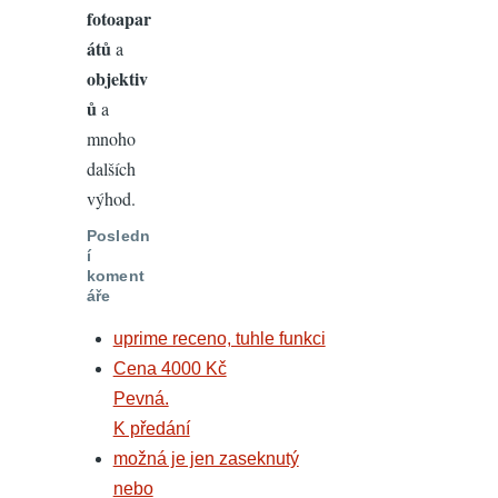
fotoapar
átů
a
objektiv
ů
a
mnoho
dalších
výhod.
Posledn
í
koment
áře
uprime receno, tuhle funkci
Cena 4000 Kč
Pevná.
K předání
možná je jen zaseknutý
nebo