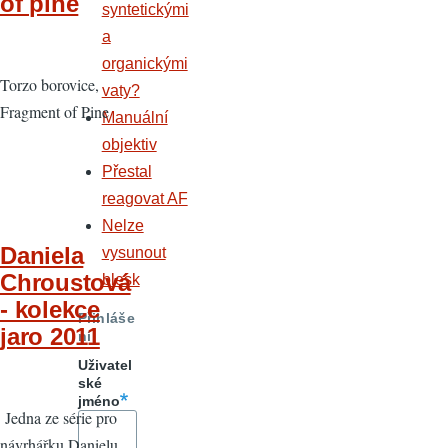
of pine
syntetickými
a
organickými
Torzo borovice,
vaty?
Fragment of Pine
Manuální
objektiv
Přestal
reagovat AF
Nelze
Daniela
vysunout
Chroustová
blesk
- kolekce
Přihláše
jaro 2011
ní
Uživatel
ské
jméno
Jedna ze série pro
návrhářku Danielu