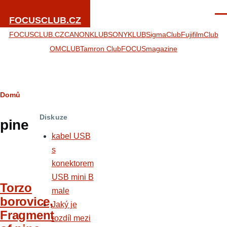
Přejít k hlavnímu obsahu
Men
FOCUSCLUB.CZ
FOCUSCLUB.CZ
CANONKLUB
SONYKLUB
SigmaClub
FujifilmClub
OMCLUB
Tamron Club
FOCUSmagazine
Drobečková
Domů
navigace
Diskuze
pine
kabel USB
s
konektorem
USB mini B
Torzo
male
borovice,
Jaký je
Fragment
rozdíl mezi