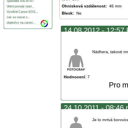
Speedlite 430 III-RT
Ohnisková vzdálenost:
46 mm
Velmi pomalý start...
Vyměnit Canon EOS...
Blesk:
Ne
Jak se starat o...
objektívy na canon...
14.08.2012 - 12:57 
mrazivě
Nádhera, takové mraz
Hodnocení
:
7
Pro m
24.10.2011 - 08:46
Je to mrtvá borovice