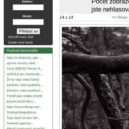
Počet zobraz
Jméno:
*
jste nehlasov
Heslo:
*
14
z
14
<< První
Vytvořit nový účet
Zaslat nové heslo
Poslední komentáře
https://t.me/pump_upp -...
uprime receno, tuhle...
Cena 4000 Kč Pevná. K...
možná je jen zaseknutý...
Že by tady nebyl žádný
Zdravím, mám podobný...
Zdravím, mám podobný...
Téměř jako malba včetně
já jsem tuhně něco...
https://sourceforge.net/...
Oceňuji fotografickou
Taky bych se tam rád...
Poslední paprsky...
Pěkně zachycený okamžik.