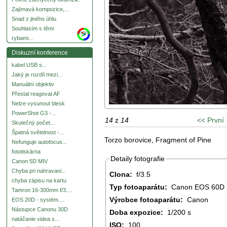
Zajímavá kompozice,...
Snad z jiného úhlu
Souhlasím s těmi
more
rybami...
Diskuzní konference
kabel USB s...
Jaký je rozdíl mezi...
Manuální objektiv
Přestal reagovat AF
Nelze vysunout blesk
PowerShot G3 -...
14
z
14
<< První
Skutečný počet...
Špatná světelnost -...
Torzo borovice, Fragment of Pine
Nefunguje autofocus...
fototiskárna
Detaily fotografie
Canon 5D MIV
Chyba pri nahravani...
Clona:
f/3.5
chyba zápisu na kartu
Typ fotoaparátu:
Canon EOS 60D
Tamron 16-300mm f/3....
Výrobce fotoaparátu:
Canon
EOS 20D - systém....
Nástupce Canonu 30D
Doba expozice:
1/200 s
natáčanie videa s...
ISO:
100