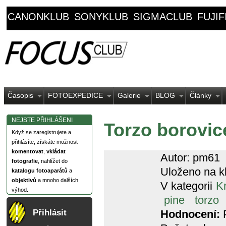
CANONKLUB
SONYKLUB
SIGMACLUB
FUJI
Časopis
FOTOEXPEDICE
Galerie
BLOG
Články
NEJSTE PŘIHLÁŠENI
Torzo borovic
Když se zaregistrujete a
přihlásíte, získáte možnost
komentovat
,
vkládat
Autor: pm61
fotografie
, nahlížet do
Uloženo na k
katalogu fotoaparátů
a
objektivů
a mnoho dalších
V kategorii
Kr
výhod.
pine
torzo
Hodnocení:
P
Přihlásit