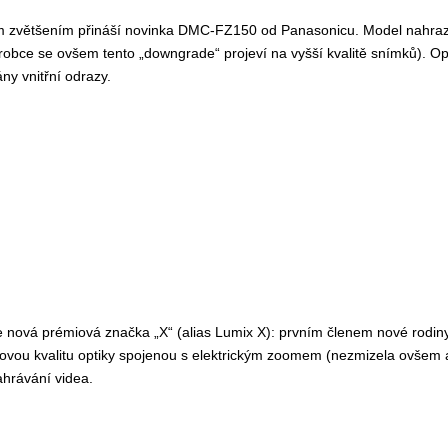
 zvětšením přináší novinka DMC-FZ150 od Panasonicu. Model nahrazu
robce se ovšem tento „downgrade“ projeví na vyšší kvalitě snímků). Op
ny vnitřní odrazy.
e nová prémiová značka „X“ (alias Lumix X): prvním členem nové rodi
vou kvalitu optiky spojenou s elektrickým zoomem (nezmizela ovšem a
nahrávání videa.