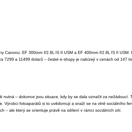
dílny Canonu: EF 300mm f/2.8L IS II USM a EF 400mm f/2.8L IS II USM. 
u za 7299 a 11499 dolarů – české e-shopy je nabízejí v cenách od 147 ti
ě nutná – dokonce jsou situace, kdy by se dala označit za nežádoucí. Ty
e. Výrobci fotoaparátů si to uvědomují a snaží se na vlně sociálního fe
ch – ale který se orientuje právě na sdílení v rámci sociálních sítí.