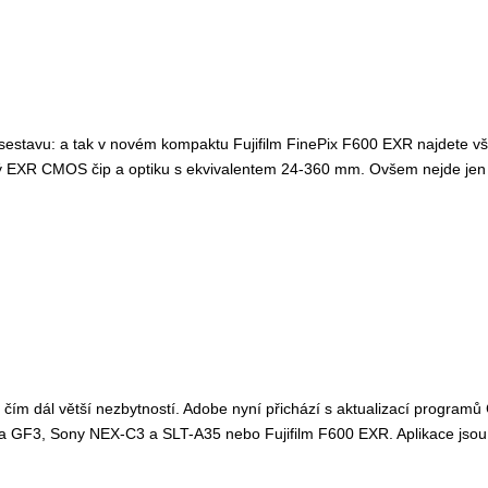
estavu: a tak v novém kompaktu Fujifilm FinePix F600 EXR najdete vše k
ý EXR CMOS čip a optiku s ekvivalentem 24-360 mm. Ovšem nejde jen
ou čím dál větší nezbytností. Adobe nyní přichází s aktualizací progra
 GF3, Sony NEX-C3 a SLT-A35 nebo Fujifilm F600 EXR. Aplikace jsou 