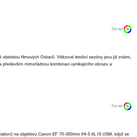
Číst dál
obdobou filmových Oskarů. Vítězové letošní sezóny jsou již známi,
ila především mimořádnou kombinaci vynikajícího obrazu a
Číst dál
ciation) na objektivu Canon EF 70-300mm f/4-5.6L IS USM, když se