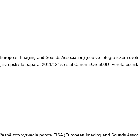
uropean Imaging and Sounds Association) jsou ve fotografickém světě 
l „Evropský fotoaparát 2011/12“ se stal Canon EOS 600D. Porota ocen
 přesně toto vyzvedla porota EISA (European Imaging and Sounds Asso