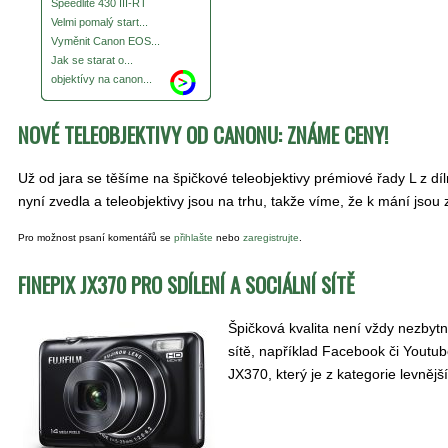
Speedlite 430 III-RT
Velmi pomalý start...
Vyměnit Canon EOS...
Jak se starat o...
objektívy na canon...
NOVÉ TELEOBJEKTIVY OD CANONU: ZNÁME CENY!
Už od jara se těšíme na špičkové teleobjektivy prémiové řady L z 
nyní zvedla a teleobjektivy jsou na trhu, takže víme, že k mání jso
Pro možnost psaní komentářů se
přihlašte
nebo
zaregistrujte
.
FINEPIX JX370 PRO SDÍLENÍ A SOCIÁLNÍ SÍTĚ
Špičková kvalita není vždy nezbytn
sítě, například Facebook či Youtub
JX370, který je z kategorie levnější