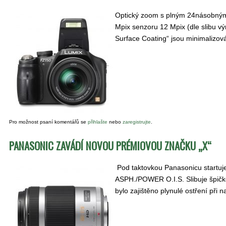
Optický zoom s plným 24násobným
Mpix senzoru 12 Mpix (dle slibu vý
Surface Coating“ jsou minimalizová
Pro možnost psaní komentářů se
přihlašte
nebo
zaregistrujte
.
PANASONIC ZAVÁDÍ NOVOU PRÉMIOVOU ZNAČKU „X“
Pod taktovkou Panasonicu startuj
ASPH./POWER O.I.S. Slibuje špičko
bylo zajištěno plynulé ostření při 