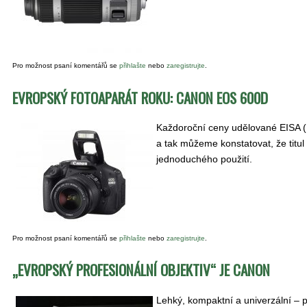
Pro možnost psaní komentářů se
přihlašte
nebo
zaregistrujte
.
EVROPSKÝ FOTOAPARÁT ROKU: CANON EOS 600D
Každoroční ceny udělované EISA (E
a tak můžeme konstatovat, že titu
jednoduchého použití.
Pro možnost psaní komentářů se
přihlašte
nebo
zaregistrujte
.
„EVROPSKÝ PROFESIONÁLNÍ OBJEKTIV“ JE CANON
Lehký, kompaktní a univerzální –