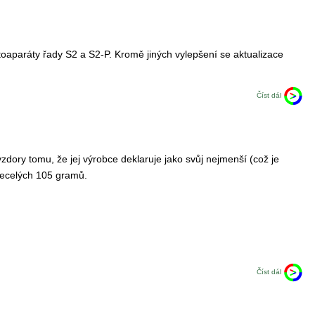
oaparáty řady S2 a S2-P. Kromě jiných vylepšení se aktualizace
Číst dál
y tomu, že jej výrobce deklaruje jako svůj nejmenší (což je
necelých 105 gramů.
Číst dál