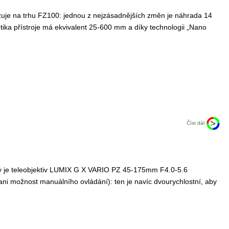
je na trhu FZ100: jednou z nejzásadnějších změn je náhrada 14
tika přístroje má ekvivalent 25-600 mm a díky technologii „Nano
Číst dál
ny je teleobjektiv LUMIX G X VARIO PZ 45-175mm F4.0-5.6
ni možnost manuálního ovládání): ten je navíc dvourychlostní, aby