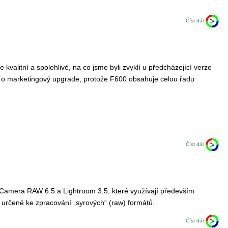
Číst dál
valitní a spolehlivé, na co jsme byli zvyklí u předcházející verze
 o marketingový upgrade, protože F600 obsahuje celou řadu
Číst dál
mů Camera RAW 6.5 a Lightroom 3.5, které využívají především
určené ke zpracování „syrových“ (raw) formátů.
Číst dál