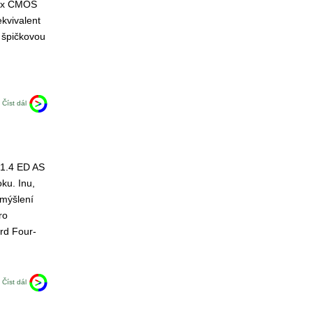
pix CMOS
kvivalent
 špičkovou
Číst dál
/1.4 ED AS
ku. Inu,
mýšlení
ro
rd Four-
Číst dál