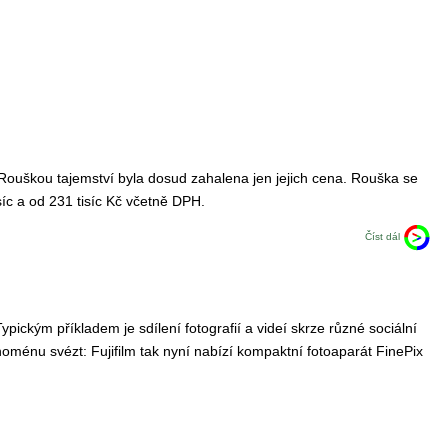
Rouškou tajemství byla dosud zahalena jen jejich cena. Rouška se
síc a od 231 tisíc Kč včetně DPH.
Číst dál
pickým příkladem je sdílení fotografií a videí skrze různé sociální
noménu svézt: Fujifilm tak nyní nabízí kompaktní fotoaparát FinePix