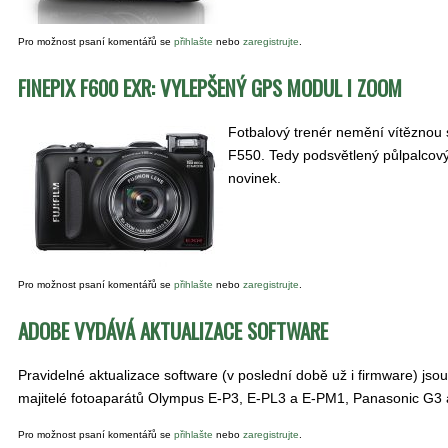
Pro možnost psaní komentářů se
přihlašte
nebo
zaregistrujte
.
FINEPIX F600 EXR: VYLEPŠENÝ GPS MODUL I ZOOM
Fotbalový trenér nemění vítěznou s
F550. Tedy podsvětlený půlpalcov
novinek.
Pro možnost psaní komentářů se
přihlašte
nebo
zaregistrujte
.
ADOBE VYDÁVÁ AKTUALIZACE SOFTWARE
Pravidelné aktualizace software (v poslední době už i firmware) js
majitelé fotoaparátů Olympus E-P3, E-PL3 a E-PM1, Panasonic G3 a
Pro možnost psaní komentářů se
přihlašte
nebo
zaregistrujte
.