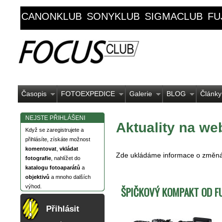
CANONKLUB
SONYKLUB
SIGMACLUB
FU
Časopis
FOTOEXPEDICE
Galerie
BLOG
Články
NEJSTE PŘIHLÁŠENI
Aktuality na we
Když se zaregistrujete a
přihlásíte, získáte možnost
komentovat
,
vkládat
Zde ukládáme informace o změná
fotografie
, nahlížet do
katalogu fotoaparátů
a
objektivů
a mnoho dalších
výhod.
ŠPIČKOVÝ KOMPAKT OD FU
Přihlásit