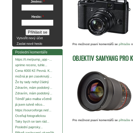
Jméno:
*
Heslo:
*
Vytvořit nový účet
Zaslat nové heslo
Pro možnost psaní komentářů se
přihlašte
n
Poslední komentáře
OBJEKTIV SAMYANG PRO K
https://t.me/pump_upp -...
uprime receno, tuhle...
Cena 4000 Kč Pevná. K...
možná je jen zaseknutý...
Že by tady nebyl žádný
Zdravím, mám podobný...
Zdravím, mám podobný...
Téměř jako malba včetně
já jsem tuhně něco...
https://sourceforge.net/...
Oceňuji fotografickou
Pro možnost psaní komentářů se
přihlašte
n
Taky bych se tam rád...
Poslední paprsky...
Pěkně zachycený okamžik.