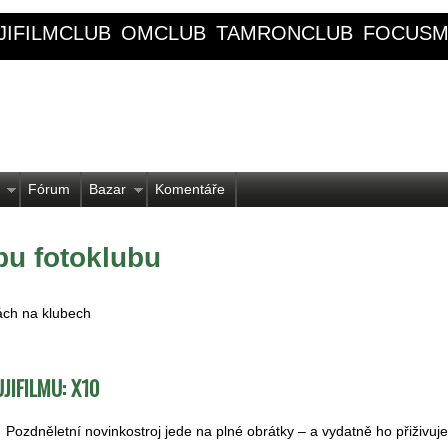
JIFILMCLUB
OMCLUB
TAMRONCLUB
FOCUSM
Fórum
Bazar
Komentáře
bu fotoklubu
ch na klubech
JIFILMU: X10
Pozdněletní novinkostroj jede na plné obrátky – a vydatně ho přiživuje i