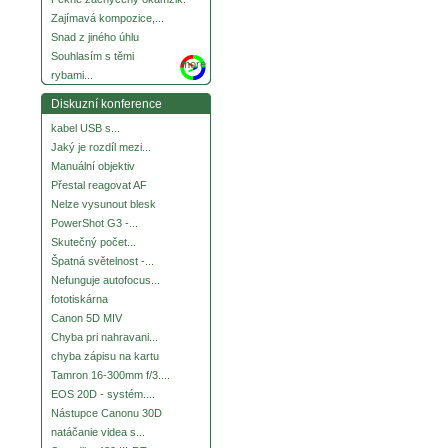
Zajímavá kompozice,...
Snad z jiného úhlu
Souhlasím s těmi
more
rybami...
Diskuzní konference
kabel USB s...
Jaký je rozdíl mezi...
Manuální objektiv
Přestal reagovat AF
Nelze vysunout blesk
PowerShot G3 -...
Skutečný počet...
Špatná světelnost -...
Nefunguje autofocus...
fototiskárna
Canon 5D MIV
Chyba pri nahravani...
chyba zápisu na kartu
Tamron 16-300mm f/3....
EOS 20D - systém....
Nástupce Canonu 30D
natáčanie videa s...