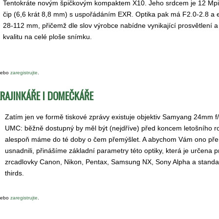
Tentokráte novým špičkovým kompaktem X10. Jeho srdcem je 12 M
čip (6,6 krát 8,8 mm) s uspořádáním EXR. Optika pak má F2.0-2.8 a e
28-112 mm, přičemž dle slov výrobce nabídne vynikající prosvětlení a
kvalitu na celé ploše snímku.
ebo
zaregistrujte
.
RAJINKÁŘE I DOMEČKÁŘE
Zatím jen ve formě tiskové zprávy existuje objektiv Samyang 24mm f
UMC: běžně dostupný by měl být (nejdříve) před koncem letošního ro
alespoň máme do té doby o čem přemýšlet. A abychom Vám ono pře
usnadnili, přinášíme základní parametry této optiky, která je určena p
zrcadlovky Canon, Nikon, Pentax, Samsung NX, Sony Alpha a standa
thirds.
ebo
zaregistrujte
.