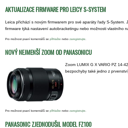
AKTUALIZACE FIRMWARE PRO LEICY S-SYSTEM
Leica přichází s novým firmwarem pro své aparáty řady S-System. J
firmware týká nastavení autobracketingu nebo možnosti vlastního n
Pro možnost psaní komentářů se
přihlašte
nebo
zaregistrujte
.
NOVÝ NEJMENŠÍ ZOOM OD PANASONICU
Zoom LUMIX G X VARIO PZ 14-42mm 
bezpochyby také jedno z prvenstv
Pro možnost psaní komentářů se
přihlašte
nebo
zaregistrujte
.
PANASONIC ZJEDNODUŠIL MODEL FZ100