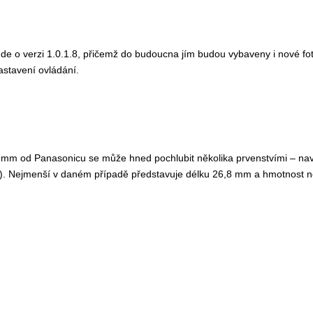
de o verzi 1.0.1.8, přičemž do budoucna jím budou vybaveny i nové fot
astavení ovládání.
od Panasonicu se může hned pochlubit několika prvenstvími – navzdor
í). Nejmenší v daném případě představuje délku 26,8 mm a hmotnost 