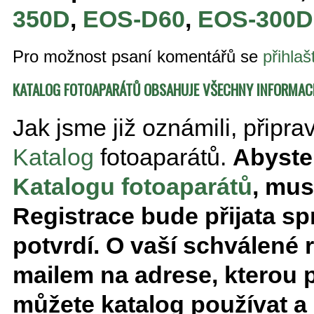
350D
,
EOS-D60
,
EOS-300D
Pro možnost psaní komentářů se
přihlaš
KATALOG FOTOAPARÁTŮ OBSAHUJE VŠECHNY INFORMACE
Jak jsme již oznámili, připra
Katalog
fotoaparátů.
Abyste 
Katalogu fotoaparátů
, mus
Registrace bude přijata sp
potvrdí. O vaší schválené 
mailem na adrese, kterou př
můžete katalog používat a