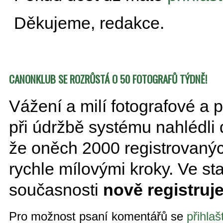
Děkujeme, redakce.
CANONKLUB SE ROZRŮSTÁ O 50 FOTOGRAFŮ TÝDNĚ!
Vážení a milí fotografové a
při údržbě systému nahlédli d
že oněch 2000 registrovaných
rychle mílovými kroky. Ve sta
současnosti
nově registruj
Pro možnost psaní komentářů se
přihlaš