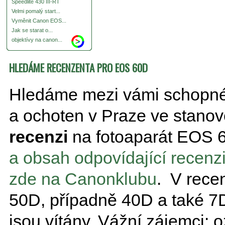
Speedlite 430 III-RT
Velmi pomalý start...
Vyměnit Canon EOS...
Jak se starat o...
objektívy na canon...
HLEDÁME RECENZENTA PRO EOS 60D
Hledáme mezi vámi schopnéh
a ochoten v Praze ve stano
recenzi
na fotoaparát EOS 
a obsah odpovídající recenz
zde na Canonklubu
. V rece
50D, případně 40D a také 7D 
jsou vítány. Vážní zájemci: o