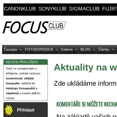
CANONKLUB
SONYKLUB
SIGMACLUB
FUJI
Časopis
FOTOEXPEDICE
Galerie
BLOG
Články
NEJSTE PŘIHLÁŠENI
Aktuality na 
Když se zaregistrujete a
přihlásíte, získáte možnost
komentovat
,
vkládat
Zde ukládáme inform
fotografie
, nahlížet do
katalogu fotoaparátů
a
objektivů
a mnoho dalších
výhod.
KOMENTÁŘE SI MŮŽETE NECHA
Přihlásit
Na základě vašich p