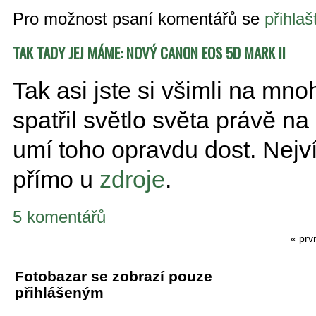
Pro možnost psaní komentářů se
přihlaš
TAK TADY JEJ MÁME: NOVÝ CANON EOS 5D MARK II
Tak asi jste si všimli na mn
spatřil světlo světa právě n
umí toho opravdu dost. Nejv
přímo u
zdroje
.
5 komentářů
« prv
Fotobazar se zobrazí pouze
přihlášeným