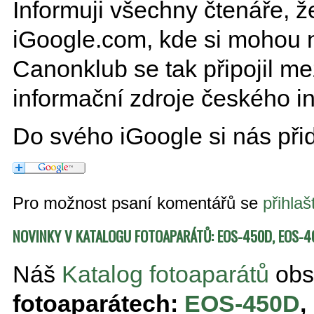
Informuji všechny čtenáře, 
iGoogle.com, kde si mohou na
Canonklub se tak připojil m
informační zdroje českého in
Do svého iGoogle si nás přid
Pro možnost psaní komentářů se
přihlaš
NOVINKY V KATALOGU FOTOAPARÁTŮ: EOS-450D, EOS-40
Náš
Katalog fotoaparátů
obs
fotoaparátech:
EOS-450D
,