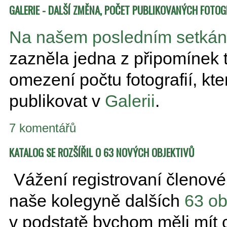
GALERIE - DALŠÍ ZMĚNA, POČET PUBLIKOVANÝCH FOTOG
Na našem posledním setkání
zazněla jedna z připomínek tý
omezení počtu fotografií, kt
publikovat v
Galerii
.
7 komentářů
KATALOG SE ROZŠÍŘIL O 63 NOVÝCH OBJEKTIVŮ
Vážení registrovaní členové
naše kolegyně dalších
63 ob
v podstatě bychom měli mít 