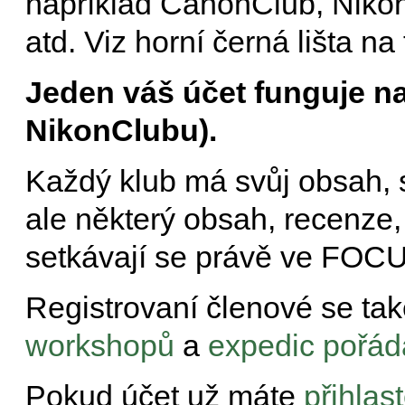
například CanonClub, Niko
atd. Viz horní černá lišta na
Jeden váš účet funguje n
NikonClubu).
Každý klub má svůj obsah, s
ale některý obsah, recenze,
setkávají se právě ve FO
Registrovaní členové se ta
workshopů
a
expedic pořád
Pokud účet už máte
přihlas