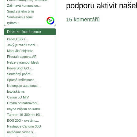
podporu aktivit naše
Zajímavá kompozice,...
Snad z jiného úhlu
Souhlasím s těmi
15 komentářů
more
rybami...
Diskuzní konference
kabel USB s...
Jaký je rozdíl mezi...
Manuální objektiv
Přestal reagovat AF
Nelze vysunout blesk
PowerShot G3 -...
Skutečný počet...
Špatná světelnost -...
Nefunguje autofocus...
fototiskárna
Canon 5D MIV
Chyba pri nahravani...
chyba zápisu na kartu
Tamron 16-300mm f/3....
EOS 20D - systém....
Nástupce Canonu 30D
natáčanie videa s...