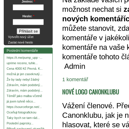
Jméno:
*
možnost nechat si
z
Heslo:
*
nových komentáří
můžete stanovit, zd
komentáře v jakékoli
Vytvořit nový účet
Zaslat nové heslo
komentáře na vaše 
Poslední komentáře
komentáře tohoto čl
https://t.me/pump_upp -...
uprime receno, tuhle...
Admin
Cena 4000 Kč Pevná. K...
možná je jen zaseknutý...
1 komentář
Že by tady nebyl žádný
Zdravím, mám podobný...
NOVÉ LOGO CANONKLUBU
Zdravím, mám podobný...
Téměř jako malba včetně
já jsem tuhně něco...
Vážení členové. Př
https://sourceforge.net/...
Oceňuji fotografickou
Canonklubu, jak je 
Taky bych se tam rád...
hlasovat, které se v
Poslední paprsky...
Pěkně zachycený okamžik.