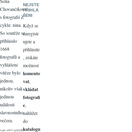
Soňa
NEJSTE
Chovančíková
PŘIHLÁ
ŠENI
s fotografií Z
cyklu: nina.
Když se
So soutěže se
zaregistr
přihlásilo
ujete a
1668
přihlásíte
fotografů a
, získáte
vyhlášení
možnost
vítěze bylo
komento
jednou,
vat
,
nikoliv však
vkládat
jedinou
fotografi
událostí
e
,
slavnostního
nahlížet
večera.
do
katalogu