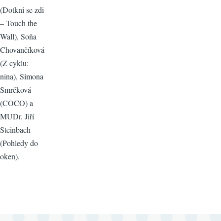
(Dotkni se zdi
– Touch the
Wall), Soňa
Chovančíková
(Z cyklu:
nina), Simona
Smrčková
(COCO) a
MUDr. Jiří
Steinbach
(Pohledy do
oken).