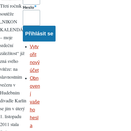
Třetí ročník
Heslo
soutěže
„NIKON
KALENDÁŘ
– moje
srdeční
Vytv
záležitost“ již
ořit
zná svého
nový
vítěze: na
účet
slavnostním
Obn
večeru v
oven
Hudebním
í
divadle Karlín
vaše
se jím v úterý
ho
1. listopadu
hesl
2011 stala
a