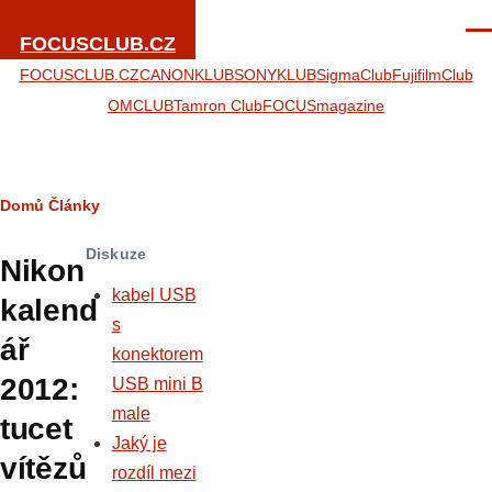
Přejít k hlavnímu obsahu
Men
FOCUSCLUB.CZ
FOCUSCLUB.CZ
CANONKLUB
SONYKLUB
SigmaClub
FujifilmClub
OMCLUB
Tamron Club
FOCUSmagazine
Drobečková
Domů
Články
navigace
Diskuze
Nikon
kabel USB
kalend
s
ář
konektorem
2012:
USB mini B
male
tucet
Jaký je
vítězů
rozdíl mezi