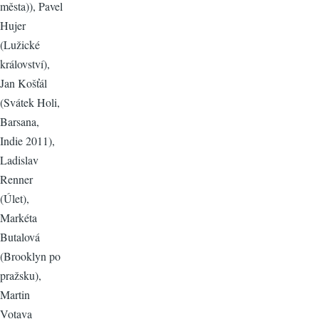
města)), Pavel
Hujer
(Lužické
království),
Jan Košťál
(Svátek Holi,
Barsana,
Indie 2011),
Ladislav
Renner
(Úlet),
Markéta
Butalová
(Brooklyn po
pražsku),
Martin
Votava