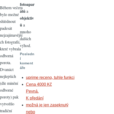
fotoapar
Během večera
átů
a
bylo možné
objektiv
shlédnout
ů
a
padesát
mnoho
nejzajímavější
dalších
ch fotografií,
výhod.
které vybrala
Posledn
odborná
í
porota.
koment
áře
Dvanáct
nejlepších
uprime receno, tuhle funkci
(dle mínění
Cena 4000 Kč
odborné
Pevná.
poroty) pak
K předání
vytvořilo
možná je jen zaseknutý
tradiční
nebo