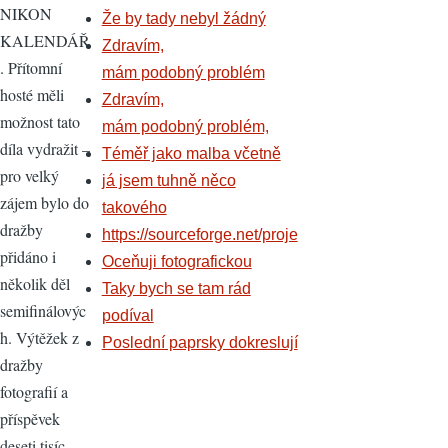
NIKON
Že by tady nebyl žádný
KALENDÁŘ
Zdravím,
. Přítomní
mám podobný problém
hosté měli
Zdravím,
možnost tato
mám podobný problém,
díla vydražit –
Téměř jako malba včetně
pro velký
já jsem tuhně něco
zájem bylo do
takového
dražby
https://sourceforge.net/proje
přidáno i
Oceňuji fotografickou
několik děl
Taky bych se tam rád
semifinálovýc
podíval
h. Výtěžek z
Poslední paprsky dokreslují
dražby
fotografií a
příspěvek
deseti tisíc