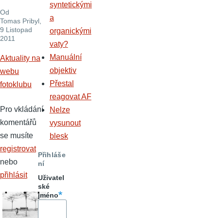
syntetickými
Od
a
Tomas Pribyl
,
9 Listopad
organickými
2011
vaty?
Manuální
Aktuality na
objektiv
webu
Přestal
fotoklubu
reagovat AF
Pro vkládání
Nelze
komentářů
vysunout
se musíte
blesk
registrovat
Přihláše
nebo
ní
přihlásit
Uživatel
ské
jméno