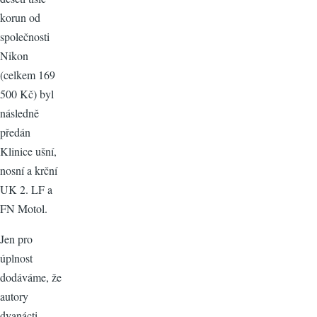
korun od
společnosti
Nikon
(celkem 169
500 Kč) byl
následně
předán
Klinice ušní,
nosní a krční
UK 2. LF a
FN Motol.
Jen pro
úplnost
dodáváme, že
autory
dvanácti