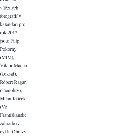
vítězných
fotografií v
kalendáři pro
rok 2012
jsou: Filip
Pokorný
(MIM),
Viktor Mácha
(koksař),
Róbert Ragan
(Tieňohry),
Milan Křiček
(Ve
Františkánské
zahradě (z
cyklu Obrazy