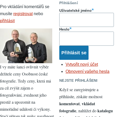
Přihlášení
Pro vkládání komentářů se
Uživatelské jméno
musíte
registrovat
nebo
přihlásit
Heslo
Vytvořit nový účet
I vy máte šanci ovlivnit výběr
Obnovení vašeho hesla
držitele ceny Osobnost české
fotografie. Tedy ceny, která má
NEJSTE PŘIHLÁŠENI
za cíl zvýšit zájem o
Když se zaregistrujete a
fotografování, zvednout jeho
přihlásíte, získáte možnost
prestiž a upozornit na
komentovat
vkládat
,
mimořádné události či výkony.
fotografie
katalogu
, nahlížet do
Stačí přitom tak málo: navrhnout