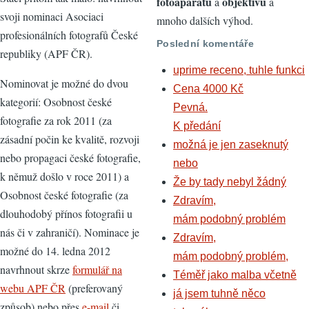
fotoaparátů
objektivů
a
a
svoji nominaci Asociaci
mnoho dalších výhod.
profesionálních fotografů České
Poslední komentáře
republiky (APF ČR).
uprime receno, tuhle funkci
Nominovat je možné do dvou
Cena 4000 Kč
kategorií: Osobnost české
Pevná.
fotografie za rok 2011 (za
K předání
zásadní počin ke kvalitě, rozvoji
možná je jen zaseknutý
nebo propagaci české fotografie,
nebo
k němuž došlo v roce 2011) a
Že by tady nebyl žádný
Osobnost české fotografie (za
Zdravím,
dlouhodobý přínos fotografii u
mám podobný problém
nás či v zahraničí). Nominace je
Zdravím,
možné do 14. ledna 2012
mám podobný problém,
navrhnout skrze
formulář na
Téměř jako malba včetně
webu APF ČR
(preferovaný
já jsem tuhně něco
způsob) nebo přes
e-mail
či