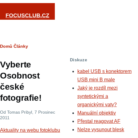
Přejít k hlavnímu obsahu
FOCUSCLUB.CZ
Drobečková
Domů
Články
navigace
Diskuze
Vyberte
kabel USB s konektorem
Osobnost
USB mini B male
české
Jaký je rozdíl mezi
fotografie!
syntetickými a
organickými vaty?
Od
Tomas Pribyl
, 7 Prosinec
Manuální objektiv
2011
Přestal reagovat AF
Nelze vysunout blesk
Aktuality na webu fotoklubu