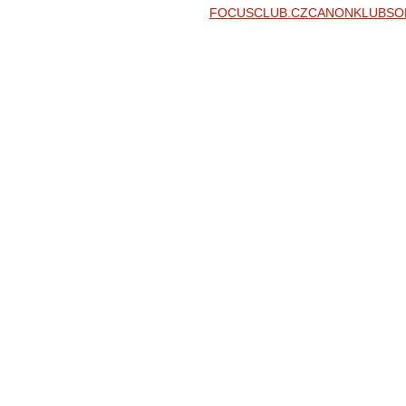
FOCUSCLUB.CZ
CANONKLUB
SO