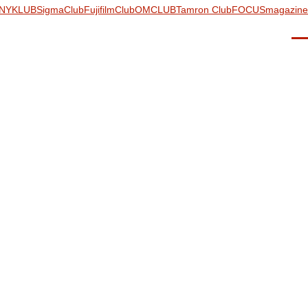
NYKLUB
SigmaClub
FujifilmClub
OMCLUB
Tamron Club
FOCUSmagazine
Men