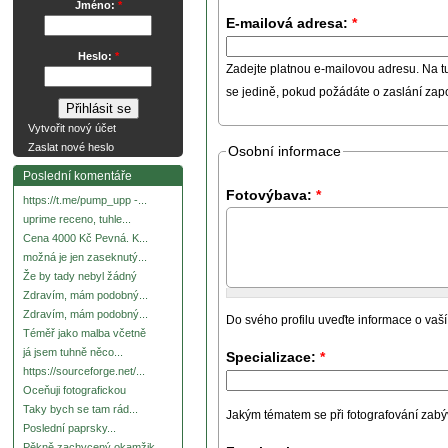
Jméno:
*
E-mailová adresa:
*
Heslo:
*
Zadejte platnou e-mailovou adresu. Na t
se jedině, pokud požádáte o zaslání za
Vytvořit nový účet
Zaslat nové heslo
Osobní informace
Poslední komentáře
Fotovýbava:
*
https://t.me/pump_upp -...
uprime receno, tuhle...
Cena 4000 Kč Pevná. K...
možná je jen zaseknutý...
Že by tady nebyl žádný
Zdravím, mám podobný...
Zdravím, mám podobný...
Do svého profilu uveďte informace o vaší
Téměř jako malba včetně
já jsem tuhně něco...
Specializace:
*
https://sourceforge.net/...
Oceňuji fotografickou
Taky bych se tam rád...
Jakým tématem se při fotografování zabývát
Poslední paprsky...
Pěkně zachycený okamžik.