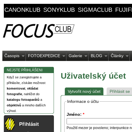
CANONKLUB
SONYKLUB
SIGMACLUB
FUJI
Časopis
FOTOEXPEDICE
Galerie
BLOG
Články
NEJSTE PŘIHLÁŠENI
Uživatelský účet
Když se zaregistrujete a
přihlásíte, získáte možnost
komentovat
,
vkládat
Vytvořit nový účet
Přihlásit se
fotografie
, nahlížet do
katalogu fotoaparátů
a
Informace o účtu
objektivů
a mnoho dalších
výhod.
Jméno:
*
Přihlásit
Použití mezer je povoleno; interpunkce n