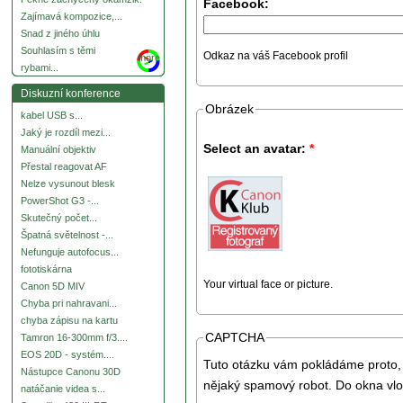
Facebook:
Zajímavá kompozice,...
Snad z jiného úhlu
Souhlasím s těmi
Odkaz na váš Facebook profil
more
rybami...
Diskuzní konference
Obrázek
kabel USB s...
Jaký je rozdíl mezi...
Select an avatar:
*
Manuální objektiv
Přestal reagovat AF
Nelze vysunout blesk
PowerShot G3 -...
Skutečný počet...
Špatná světelnost -...
Nefunguje autofocus...
fototiskárna
Your virtual face or picture.
Canon 5D MIV
Chyba pri nahravani...
chyba zápisu na kartu
CAPTCHA
Tamron 16-300mm f/3....
EOS 20D - systém....
Tuto otázku vám pokládáme proto, 
Nástupce Canonu 30D
nějaký spamový robot. Do okna vlo
natáčanie videa s...