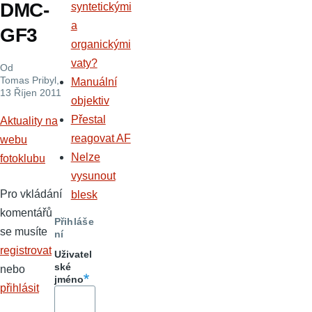
DMC-
syntetickými
a
GF3
organickými
vaty?
Od
Tomas Pribyl
,
Manuální
13 Říjen 2011
objektiv
Přestal
Aktuality na
reagovat AF
webu
Nelze
fotoklubu
vysunout
Pro vkládání
blesk
komentářů
Přihláše
se musíte
ní
registrovat
Uživatel
ské
nebo
jméno
přihlásit