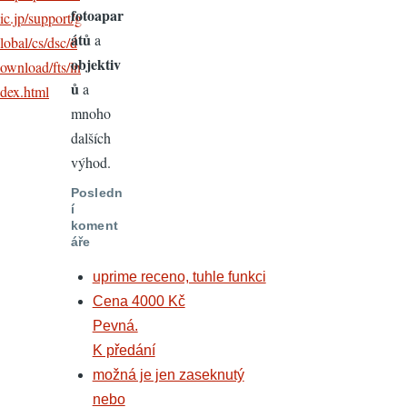
fotoapar
ic.jp/support/g
átů
a
lobal/cs/dsc/d
objektiv
ownload/fts/in
ů
a
dex.html
mnoho
dalších
výhod.
Posledn
í
koment
áře
uprime receno, tuhle funkci
Cena 4000 Kč
Pevná.
K předání
možná je jen zaseknutý
nebo