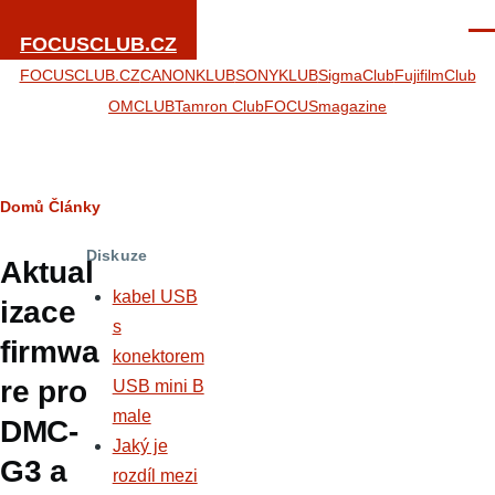
Přejít k hlavnímu obsahu
Men
FOCUSCLUB.CZ
FOCUSCLUB.CZ
CANONKLUB
SONYKLUB
SigmaClub
FujifilmClub
OMCLUB
Tamron Club
FOCUSmagazine
Drobečková
Domů
Články
navigace
Diskuze
Aktual
kabel USB
izace
s
firmwa
konektorem
re pro
USB mini B
male
DMC-
Jaký je
G3 a
rozdíl mezi