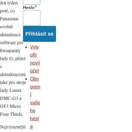
Jen týden
Heslo
poté, co
Panasonic
uvolnil
aktualizace
software pro
Vytv
fotoaparáty
ořit
řady G, přišel
nový
s
účet
aktualizacemi
Obn
také pro stroje
oven
řady Lumix
í
DMC-G3 a
vaše
GF3 Micro
ho
Four Thirds.
hesl
Nejvýraznější
a