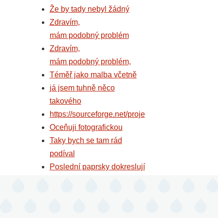
Že by tady nebyl žádný
Zdravím,
mám podobný problém
Zdravím,
mám podobný problém,
Téměř jako malba včetně
já jsem tuhně něco
takového
https://sourceforge.net/proje
Oceňuji fotografickou
Taky bych se tam rád
podíval
Poslední paprsky dokreslují