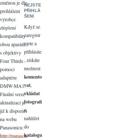
změnou je dle
NEJSTE
prohlášení
PŘIHLÁ
ŠENI
výrobce
Když se
zlepšení
zaregistr
kompatibility
ujete a
obou aparátů
přihlásíte
s objektivy
, získáte
Four Thirds
možnost
pomocí
komento
adaptéru
vat
,
DMW-MA1.
vkládat
Finální verze
fotografi
aktualizací je
e
,
již k dispozici
nahlížet
na webu
do
Panasonicu:
katalogu
http://panason