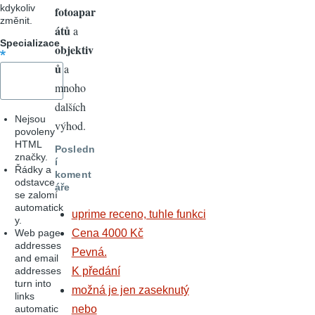
kdykoliv
fotoapar
změnit.
átů
a
Specializace
objektiv
ů
a
mnoho
dalších
Nejsou
výhod.
povoleny
HTML
Posledn
značky.
í
Řádky a
koment
odstavce
áře
se zalomí
automatick
uprime receno, tuhle funkci
y.
Web page
Cena 4000 Kč
addresses
Pevná.
and email
addresses
K předání
turn into
možná je jen zaseknutý
links
automatic
nebo