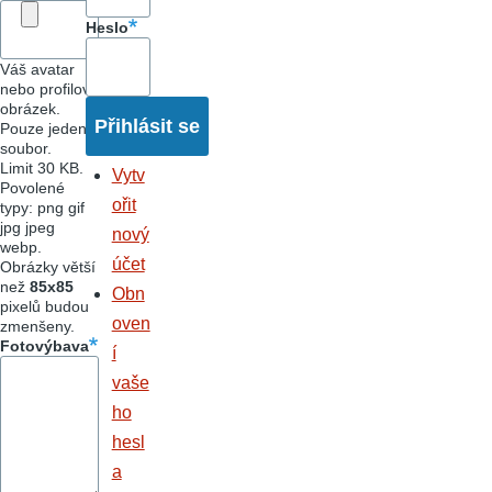
Heslo
Váš avatar
nebo profilový
obrázek.
Pouze jeden
soubor.
Limit 30 KB.
Vytv
Povolené
ořit
typy: png gif
jpg jpeg
nový
webp.
účet
Obrázky větší
než
85x85
Obn
pixelů budou
oven
zmenšeny.
Fotovýbava
í
vaše
ho
hesl
a