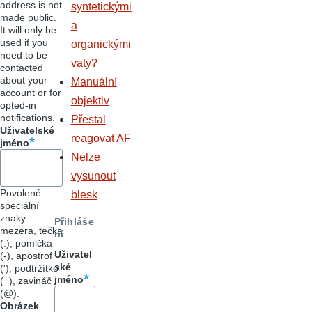
address is not
syntetickými
made public.
a
It will only be
used if you
organickými
need to be
vaty?
contacted
about your
Manuální
account or for
objektiv
opted-in
notifications.
Přestal
Uživatelské
reagovat AF
jméno
Nelze
vysunout
Povolené
blesk
speciální
znaky:
Přihláše
mezera, tečka
ní
(.), pomlčka
Uživatel
(-), apostrof
ské
('), podtržítko
jméno
(_), zavináč
(@).
Obrázek