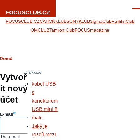
Přejít k hlavnímu obsahu
Men
FOCUSCLUB.CZ
FOCUSCLUB.CZ
CANONKLUB
SONYKLUB
SigmaClub
FujifilmClub
OMCLUB
Tamron Club
FOCUSmagazine
Drobečková
Domů
Hlavní
navigace
Diskuze
záložky
Vytvoř
kabel USB
it nový
s
účet
konektorem
USB mini B
E-mail
male
Jaký je
rozdíl mezi
The email