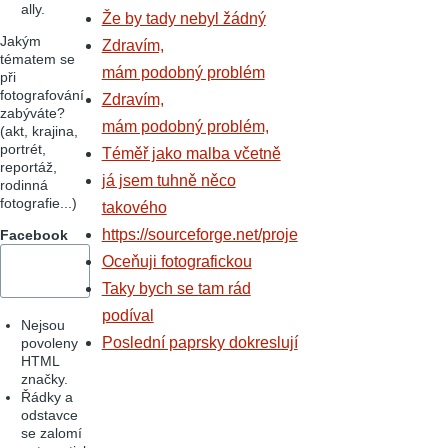
ally.
Že by tady nebyl žádný
Jakým
Zdravím,
tématem se
mám podobný problém
při
fotografování
Zdravím,
zabýváte?
mám podobný problém,
(akt, krajina,
portrét,
Téměř jako malba včetně
reportáž,
já jsem tuhně něco
rodinná
fotografie...)
takového
https://sourceforge.net/proje
Facebook
Oceňuji fotografickou
Taky bych se tam rád
podíval
Nejsou
Poslední paprsky dokreslují
povoleny
HTML
značky.
Řádky a
odstavce
se zalomí