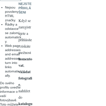
NEJSTE
Nejsou
PŘIHLÁ
povoleny
ŠENI
HTML
Když se
značky.
Řádky a
zaregistr
odstavce
ujete a
se zalomí
automatick
přihlásíte
y.
, získáte
Web page
addresses
možnost
and email
komento
addresses
turn into
vat
,
links
vkládat
automatic
ally.
fotografi
Do svého
e
,
profilu uveďte
nahlížet
informace o
vaší
do
fotovýbavě.
katalogu
Toto můžete