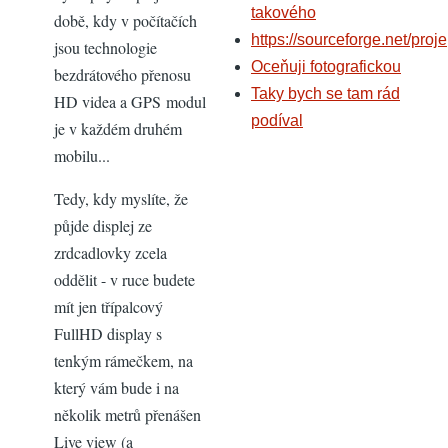
takového
době, kdy v počítačích
https://sourceforge.net/proje
jsou technologie
Oceňuji fotografickou
bezdrátového přenosu
Taky bych se tam rád
HD videa a GPS modul
podíval
je v každém druhém
mobilu...
Tedy, kdy myslíte, že
půjde displej ze
zrdcadlovky zcela
oddělit - v ruce budete
mít jen třípalcový
FullHD display s
tenkým rámečkem, na
který vám bude i na
několik metrů přenášen
Live view (a