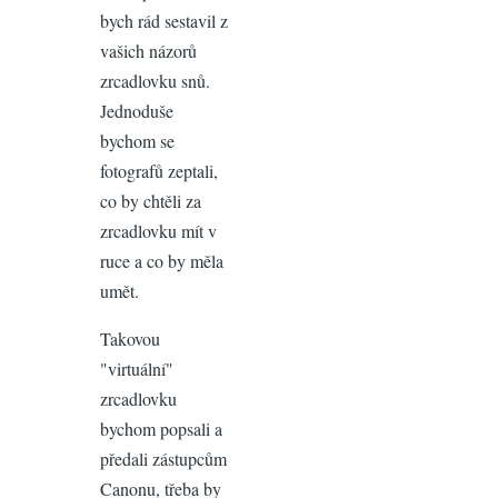
bych rád sestavil z
vašich názorů
zrcadlovku snů.
Jednoduše
bychom se
fotografů zeptali,
co by chtěli za
zrcadlovku mít v
ruce a co by měla
umět.
Takovou
"virtuální"
zrcadlovku
bychom popsali a
předali zástupcům
Canonu, třeba by