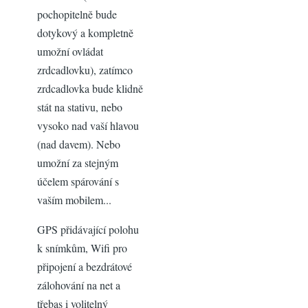
pochopitelně bude
dotykový a kompletně
umožní ovládat
zrdcadlovku), zatímco
zrdcadlovka bude klidně
stát na stativu, nebo
vysoko nad vaší hlavou
(nad davem). Nebo
umožní za stejným
účelem spárování s
vaším mobilem...
GPS přidávající polohu
k snímkům, Wifi pro
připojení a bezdrátové
zálohování na net a
třebas i volitelný