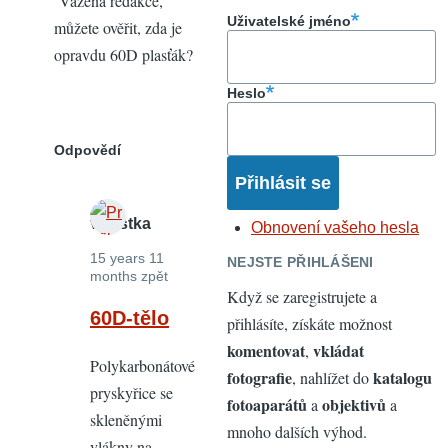
Vážená redakce,
Uživatelské jméno
můžete ověřit, zda je
opravdu 60D plasťák?
Heslo
Odpovědí
vpustka
Obnovení vašeho hesla
15 years 11
NEJSTE PŘIHLÁŠENI
months zpět
Když se zaregistrujete a
In
60D-tělo
přihlásíte, získáte možnost
reply
komentovat
vkládat
,
Polykarbonátové
to
fotografie
katalogu
, nahlížet do
pryskyřice se
Prý
fotoaparátů
objektivů
a
a
skleněnými
je
mnoho dalších výhod.
vlákny na