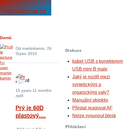
Přejít k hlavnímu obsahu
FOCUSCLUB.CZ
Drobečková
Domů
navigace
Od
martinkamin
, 26
Diskuze
Srpen 2010
kabel USB s konektorem
USB mini B male
Jaký je rozdíl mezi
palard
syntetickými a
15 years 11 months
organickými vaty?
zpět
Manuální objektiv
Prý je 60D
Přestal reagovat AF
plastový....
Nelze vysunout blesk
Přihlášení