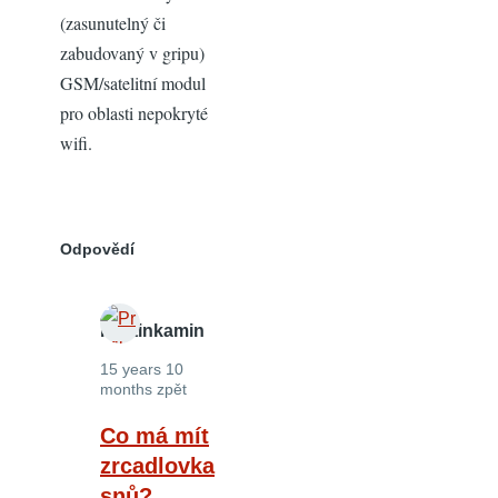
(zasunutelný či
zabudovaný v gripu)
GSM/satelitní modul
pro oblasti nepokryté
wifi.
Odpovědí
martinkamin
15 years 10
months zpět
In
Co má mít
reply
zrcadlovka
to
snů?