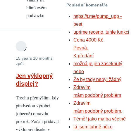
60D
Poslední komentáře
hliníkovém
plastový....
podvozku
https://t.me/pump_upp -
by
best
palard
uprime receno, tuhle funkci
Cena 4000 Kč
Pevná.
Tuvy
K předání
15 years 10 months
možná je jen zaseknutý
zpět
nebo
Jen výklopný
Že by tady nebyl žádný
displej?
Zdravím,
mám podobný problém
Trochu přemýšlím, kdy
Zdravím,
předvedou výrobci
mám podobný problém,
(obecně) opravdu
Téměř jako malba včetně
pokrok. Začali přidávat
já jsem tuhně něco
výklopný displej v