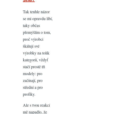
Jen
Tak tenhle názor
výklopný
se mi opravdu líbí,
displej?
taky občas
by
přemýšlím o tom,
Tuvy
proč výrobci
škálují své
výrobky na tolik
kategorií, vždyť
stačí prostě tři
modely: pro
začínají, pro
střední a pro
profíky.
Ale s tvou reakcí
mě napadlo, že