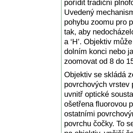
pořídit tradiční pln
Uvedený mechanismu
pohybu zoomu pro po
tak, aby nedocházelo
a ‘H’. Objektiv může
dolním konci nebo ja
zoomovat od 8 do 15
Objektiv se skládá z
povrchových vrstev 
uvnitř optické soust
ošetřena fluorovou p
ostatními povrchovým
povrchu čočky. To s