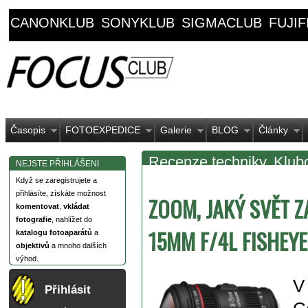
CANONKLUB
SONYKLUB
SIGMACLUB
FUJI
Časopis
FOTOEXPEDICE
Galerie
BLOG
Články
Recenze techniky
Klub
NEJSTE PŘIHLÁŠENI
Když se zaregistrujete a
přihlásíte, získáte možnost
ZOOM, JAKÝ SVĚT Z
komentovat
,
vkládat
fotografie
, nahlížet do
15MM F/4L FISHEY
katalogu fotoaparátů
a
objektivů
a mnoho dalších
výhod.
V
Přihlásit