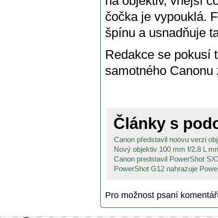
na objektiv, vnější 
čočka je vypouklá. 
špínu a usnadňuje ta
Redakce se pokusí te
samotného Canonu z
Články s po
Canon představil noovu verzi obje
Nový objektiv 100 mm f/2.8 L 
Canon predstavil PowerShot SX3
PowerShot G12 nahrazuje Power
Pro možnost psaní komentá