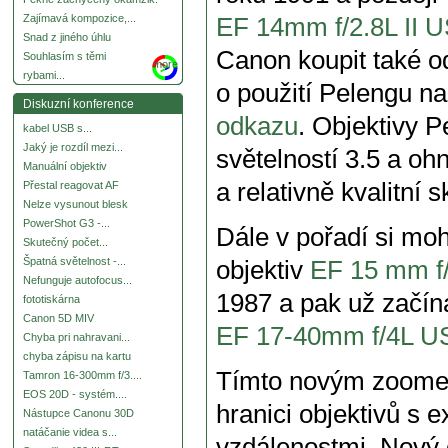
Zajímavá kompozice,...
EF 14mm f/2.8L II 
Snad z jiného úhlu
Canon koupit také o
Souhlasím s těmi
more
rybami...
o použití Pelengu n
Diskuzní konference
odkazu
. Objektivy P
kabel USB s...
Jaký je rozdíl mezi...
světelností 3.5 a oh
Manuální objektiv
a relativně kvalitní s
Přestal reagovat AF
Nelze vysunout blesk
PowerShot G3 -...
Dále v pořadí si moh
Skutečný počet...
Špatná světelnost -...
objektiv
EF 15 mm f/
Nefunguje autofocus...
1987 a pak už začí
fototiskárna
Canon 5D MIV
EF 17-40mm f/4L 
Chyba pri nahravani...
chyba zápisu na kartu
Tímto novým zoomem
Tamron 16-300mm f/3....
EOS 20D - systém....
hranici objektivů s
Nástupce Canonu 30D
natáčanie videa s...
vzdálenostmi. Nový