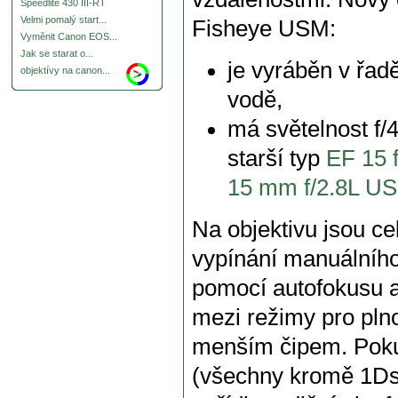
Speedlite 430 III-RT
Velmi pomalý start...
Fisheye USM:
Vyměnit Canon EOS...
Jak se starat o...
je vyráběn v řad
objektívy na canon...
vodě,
má světelnost f/4
starší typ
EF 15 f
15 mm f/2.8L U
Na objektivu jsou ce
vypínání manuálního
pomocí autofokusu a
mezi režimy pro pln
menším čipem. Poku
(všechny kromě 1D