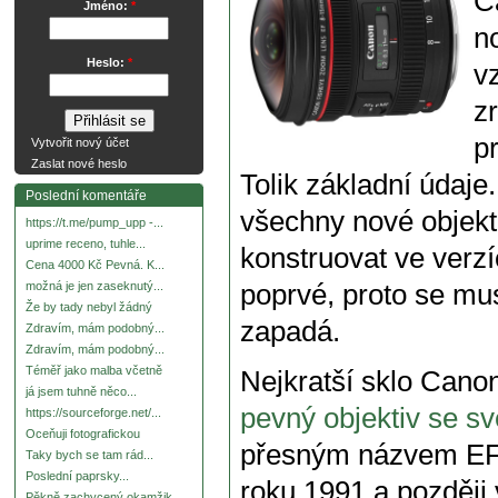
C
Jméno:
*
n
Heslo:
*
v
zr
p
Vytvořit nový účet
Zaslat nové heslo
Tolik základní údaj
Poslední komentáře
všechny nové objekt
https://t.me/pump_upp -...
uprime receno, tuhle...
konstruovat ve verzí
Cena 4000 Kč Pevná. K...
poprvé, proto se mu
možná je jen zaseknutý...
Že by tady nebyl žádný
zapadá.
Zdravím, mám podobný...
Zdravím, mám podobný...
Téměř jako malba včetně
Nejkratší sklo Cano
já jsem tuhně něco...
pevný objektiv se sv
https://sourceforge.net/...
Oceňuji fotografickou
přesným názvem EF
Taky bych se tam rád...
Poslední paprsky...
roku 1991 a později
Pěkně zachycený okamžik.