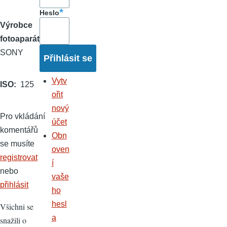
Heslo
Výrobce
fotoaparátu
SONY
Vytv
ISO
125
ořit
nový
Pro vkládání
účet
komentářů
Obn
se musíte
oven
registrovat
í
nebo
vaše
přihlásit
ho
hesl
Všichni se
a
snažili o