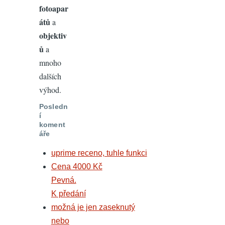
fotoapar
átů
a
objektiv
ů
a
mnoho
dalších
výhod.
Posledn
í
koment
áře
uprime receno, tuhle funkci
Cena 4000 Kč
Pevná.
K předání
možná je jen zaseknutý
nebo