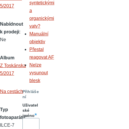
syntetickými
a
organickými
Nabídnout
vaty?
k prodeji
Manuální
Ne
objektiv
Přestal
reagovat AF
Album
Nelze
Z Toskánska
vysunout
5/2017
blesk
Na cestách
Přihláše
ní
Uživatel
Typ
ské
jméno
fotoaparátu
ILCE-7