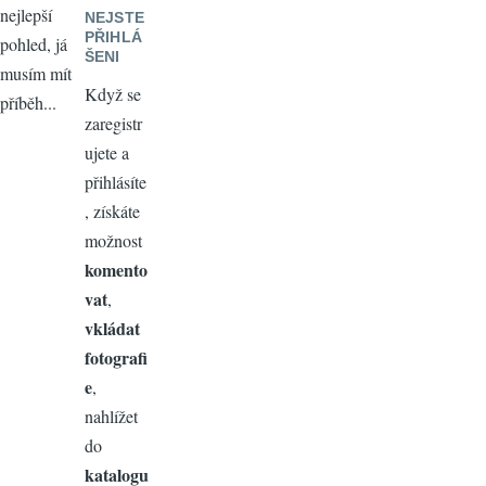
nejlepší
NEJSTE
PŘIHLÁ
pohled, já
ŠENI
musím mít
Když se
příběh...
zaregistr
ujete a
přihlásíte
, získáte
možnost
komento
vat
,
vkládat
fotografi
e
,
nahlížet
do
katalogu