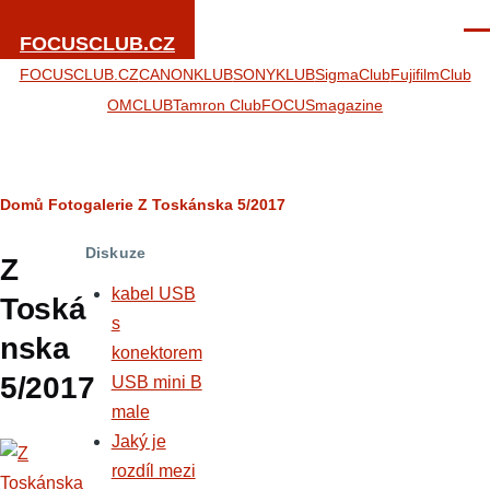
Přejít k hlavnímu obsahu
Men
FOCUSCLUB.CZ
FOCUSCLUB.CZ
CANONKLUB
SONYKLUB
SigmaClub
FujifilmClub
OMCLUB
Tamron Club
FOCUSmagazine
Drobečková
Domů
Fotogalerie
Z Toskánska 5/2017
navigace
Diskuze
Z
kabel USB
Toská
s
nska
konektorem
5/2017
USB mini B
male
Jaký je
rozdíl mezi