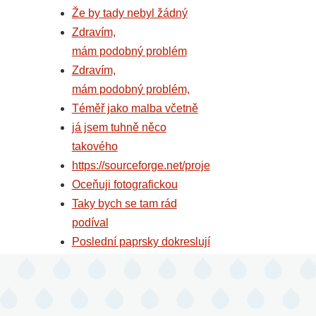
Že by tady nebyl žádný
Zdravím,
mám podobný problém
Zdravím,
mám podobný problém,
Téměř jako malba včetně
já jsem tuhně něco
takového
https://sourceforge.net/proje
Oceňuji fotografickou
Taky bych se tam rád
podíval
Poslední paprsky dokreslují