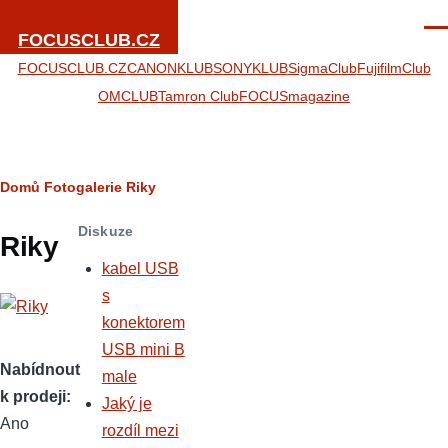
Přejít k hlavnímu obsahu
Men
FOCUSCLUB.CZ
FOCUSCLUB.CZ
CANONKLUB
SONYKLUB
SigmaClub
FujifilmClub
OMCLUB
Tamron Club
FOCUSmagazine
Drobečková
Domů
Fotogalerie
Riky
navigace
Diskuze
Riky
kabel USB
s
konektorem
USB mini B
Nabídnout
male
k prodeji
Jaký je
Ano
rozdíl mezi