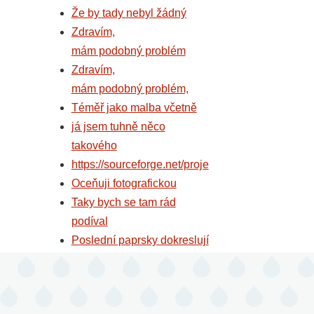
Že by tady nebyl žádný
Zdravím,
mám podobný problém
Zdravím,
mám podobný problém,
Téměř jako malba včetně
já jsem tuhně něco
takového
https://sourceforge.net/proje
Oceňuji fotografickou
Taky bych se tam rád
podíval
Poslední paprsky dokreslují