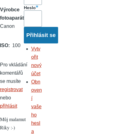
Heslo
Výrobce
fotoaparátu
Canon
ISO
100
Vytv
ořit
Pro vkládání
nový
komentářů
účet
se musíte
Obn
registrovat
oven
nebo
í
přihlásit
vaše
ho
Můj malamut
hesl
Riky :-)
a