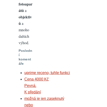
fotoapar
átů
a
objektiv
ů
a
mnoho
dalších
výhod.
Posledn
í
koment
áře
uprime receno, tuhle funkci
Cena 4000 Kč
Pevná.
K předání
možná je jen zaseknutý
nebo