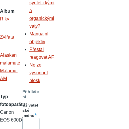
syntetickými
a
Album
organickými
Riky
vaty?
Manuální
Zvířata
objektiv
Přestal
Alaskan
reagovat AF
malamute
Nelze
Malamut
vysunout
AM
blesk
Přihláše
Typ
ní
fotoaparátu
Uživatel
ské
Canon
jméno
EOS 600D