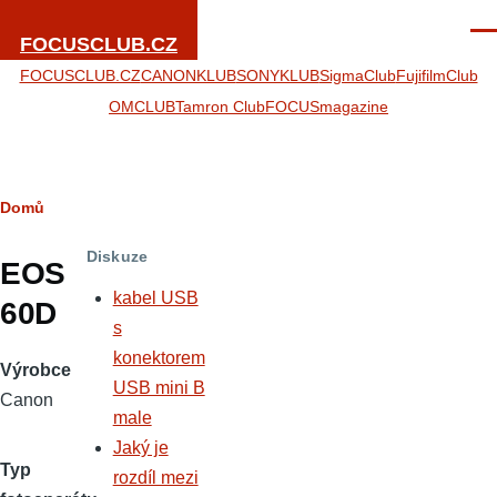
Přejít k hlavnímu obsahu
Men
FOCUSCLUB.CZ
FOCUSCLUB.CZ
CANONKLUB
SONYKLUB
SigmaClub
FujifilmClub
OMCLUB
Tamron Club
FOCUSmagazine
Drobečková
Domů
navigace
Diskuze
EOS
kabel USB
60D
s
konektorem
Výrobce
USB mini B
Canon
male
Jaký je
Typ
rozdíl mezi