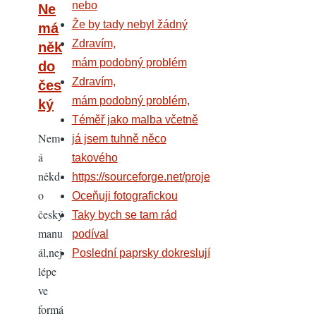
nebo
Ne
Že by tady nebyl žádný
má
Zdravím,
něk
mám podobný problém
do
Zdravím,
čes
mám podobný problém,
ký
Téměř jako malba včetně
Nem
já jsem tuhně něco
á
takového
někd
https://sourceforge.net/proje
o
Oceňuji fotografickou
český
Taky bych se tam rád
manu
podíval
ál,nej
Poslední paprsky dokreslují
lépe
ve
formá