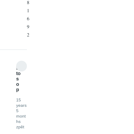
8
1
6
9
2
fo
to
s
o
p
15
years
5
mont
hs
zpět