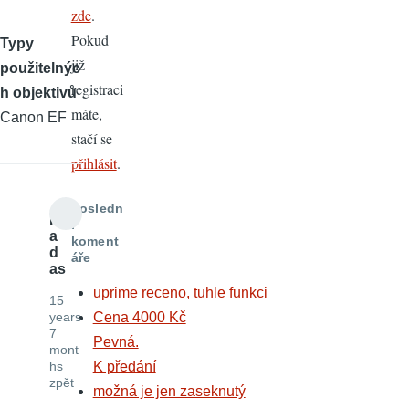
zde
.
Pokud
Typy
již
použitelnýc
registraci
h objektivů
máte,
Canon EF
stačí se
přihlásit
.
Posledn
R
í
a
koment
d
áře
as
uprime receno, tuhle funkci
15
years
Cena 4000 Kč
7
Pevná.
mont
hs
K předání
zpět
možná je jen zaseknutý