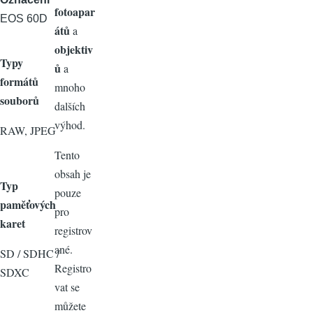
fotoapar
EOS 60D
átů
a
objektiv
Typy
ů
a
formátů
mnoho
souborů
dalších
výhod.
RAW, JPEG
Tento
obsah je
Typ
pouze
paměťových
pro
karet
registrov
ané.
SD / SDHC /
Registro
SDXC
vat se
můžete