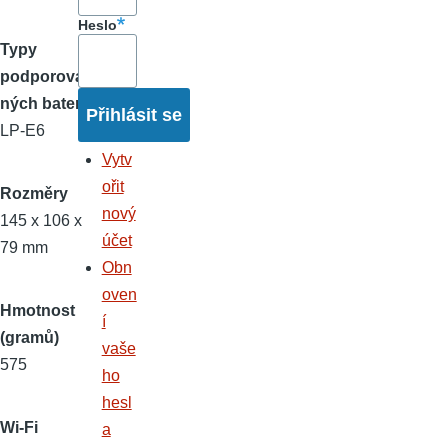
Heslo
Typy
podporova
ných baterií
LP-E6
Vytv
ořit
Rozměry
nový
145 x 106 x
účet
79 mm
Obn
oven
Hmotnost
í
(gramů)
vaše
575
ho
hesl
Wi-Fi
a