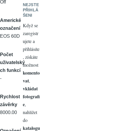
Off
NEJSTE
PŘIHLÁ
ŠENI
Americké
Když se
označení
zaregistr
EOS 60D
ujete a
přihlásíte
Počet
, získáte
uživatelský
možnost
ch funkcí
komento
-
vat
,
vkládat
fotografi
Rychlost
e
,
závěrky
nahlížet
8000.00
do
katalogu
Označení