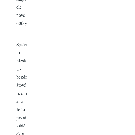
ele
nové
60tky
.
Systé
m
blesk
u -
bezdr
átové
řízení
ano!
Je to
první
foťáč
ek a