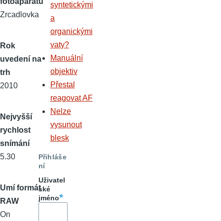
fotoaparátu
syntetickými
Zrcadlovka
a
organickými
vaty?
Rok
Manuální
uvedení na
objektiv
trh
Přestal
2010
reagovat AF
Nelze
Nejvyšší
vysunout
rychlost
blesk
snímání
5.30
Přihláše
ní
Uživatel
Umí formát
ské
jméno
RAW
On