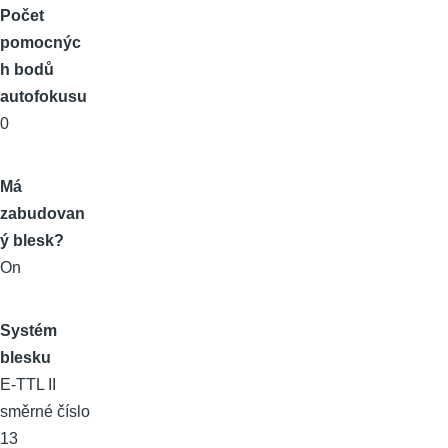
Počet
pomocnýc
h bodů
autofokusu
0
Má
zabudovan
ý blesk?
On
Systém
blesku
E-TTL II
směrné číslo
13