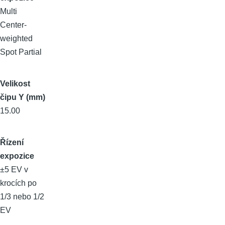
Multi
Center-
weighted
Spot Partial
Velikost
čipu Y (mm)
15.00
Řízení
expozice
±5 EV v
krocích po
1/3 nebo 1/2
EV