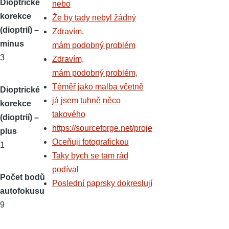
Dioptrické
nebo
korekce
Že by tady nebyl žádný
(dioptrií) –
Zdravím,
minus
mám podobný problém
3
Zdravím,
mám podobný problém,
Téměř jako malba včetně
Dioptrické
já jsem tuhně něco
korekce
takového
(dioptrií) –
https://sourceforge.net/proje
plus
Oceňuji fotografickou
1
Taky bych se tam rád
podíval
Počet bodů
Poslední paprsky dokreslují
autofokusu
9