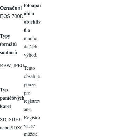
fotoapar
Označení
átů
a
EOS 700D
objektiv
ů
a
Typy
mnoho
formátů
dalších
souborů
výhod.
RAW, JPEG
Tento
obsah je
pouze
Typ
pro
paměťových
registrov
karet
ané.
Registro
SD, SDHC
vat se
nebo SDXC
můžete