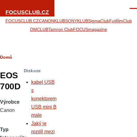
Přejít k hlavnímu obsahu
Men
FOCUSCLUB.CZ
FOCUSCLUB.CZ
CANONKLUB
SONYKLUB
SigmaClub
FujifilmClub
OMCLUB
Tamron Club
FOCUSmagazine
Drobečková
Domů
navigace
Diskuze
EOS
kabel USB
700D
s
konektorem
Výrobce
USB mini B
Canon
male
Jaký je
Typ
rozdíl mezi