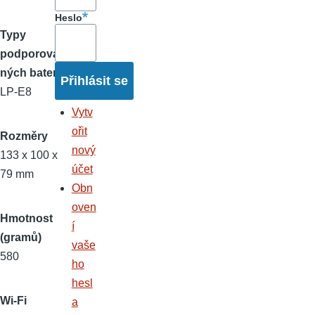
Heslo
Typy
podporova
ných baterií
LP-E8
Vytv
ořit
Rozměry
nový
133 x 100 x
účet
79 mm
Obn
oven
Hmotnost
í
(gramů)
vaše
580
ho
hesl
Wi-Fi
a