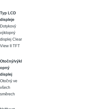
Typ LCD
displeje
Dotykový
výklopný
displej Clear
View II TFT
Otočný/výkl
opný
displej
Otočný ve
všech
směrech