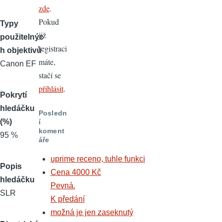
zde
.
Pokud
Typy
již
použitelnýc
registraci
h objektivů
máte,
Canon EF
stačí se
přihlásit
.
Pokrytí
hledáčku
Posledn
(%)
í
koment
95 %
áře
uprime receno, tuhle funkci
Popis
Cena 4000 Kč
hledáčku
Pevná.
SLR
K předání
možná je jen zaseknutý