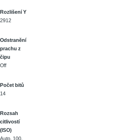
Rozlišení Y
2912
Odstranění
prachu z
čipu
Off
Počet bitů
14
Rozsah
citlivostí
(ISO)
Auto, 100,