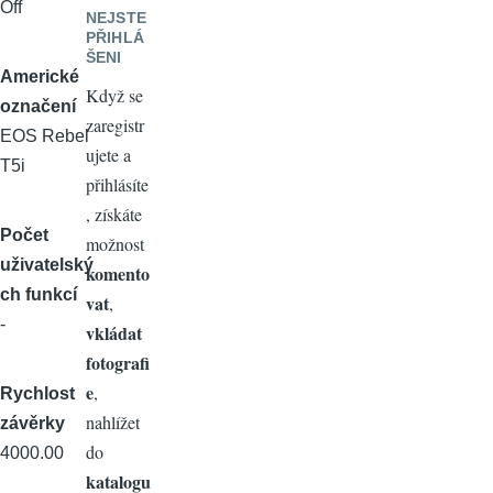
Off
NEJSTE
PŘIHLÁ
ŠENI
Americké
Když se
označení
zaregistr
EOS Rebel
ujete a
T5i
přihlásíte
, získáte
Počet
možnost
uživatelský
komento
ch funkcí
vat
,
-
vkládat
fotografi
e
,
Rychlost
nahlížet
závěrky
do
4000.00
katalogu