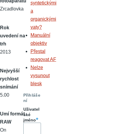
fotoaparátu
syntetickými
Zrcadlovka
a
organickými
vaty?
Rok
Manuální
uvedení na
objektiv
trh
Přestal
2013
reagovat AF
Nelze
Nejvyšší
vysunout
rychlost
blesk
snímání
5.00
Přihláše
ní
Uživatel
Umí formát
ské
jméno
RAW
On