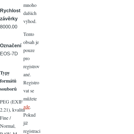
mnoho
Rychlost
dalších
závěrky
výhod.
8000.00
Tento
obsah je
Označení
pouze
EOS-7D
pro
registrov
Typy
ané.
formátů
Registro
souborů
vat se
můžete
PEG (EXIF
zde
.
2.21), kvalita
Pokud
Fine /
již
Normal,
registraci
RAW, M-