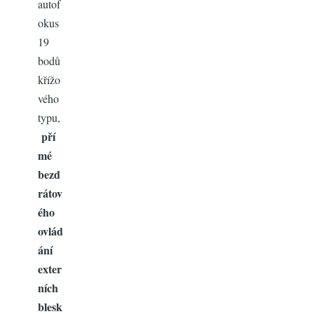
autof
okus
19
bodů
křížo
vého
typu,
pří
mé
bezd
rátov
ého
ovlád
ání
exter
ních
blesk