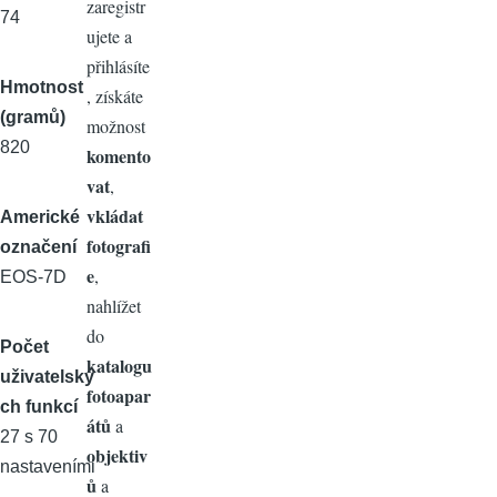
zaregistr
74
ujete a
přihlásíte
Hmotnost
, získáte
(gramů)
možnost
820
komento
vat
,
vkládat
Americké
fotografi
označení
e
,
EOS-7D
nahlížet
do
Počet
katalogu
uživatelský
fotoapar
ch funkcí
átů
a
27 s 70
objektiv
nastaveními
ů
a