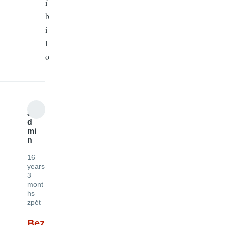
í
b
i
l
o
a
d
mi
n
16
years
3
mont
hs
zpět
Bez