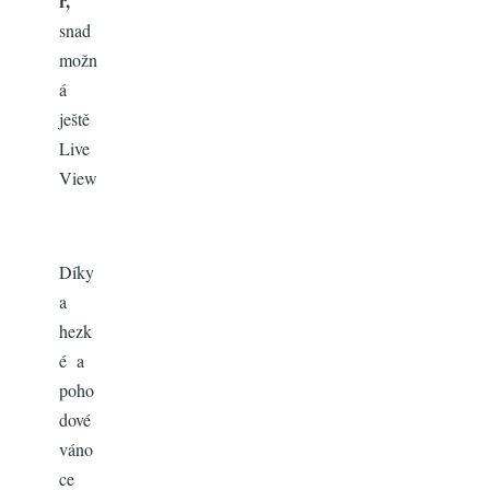
r,
snad
možn
á
ještě
Live
View
Díky
a
hezk
é a
poho
dové
váno
ce