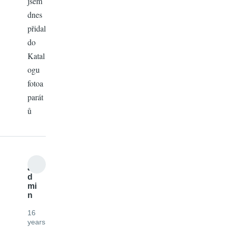
jsem
dnes
přidal
do
Katal
ogu
fotoa
parát
ů
a
d
mi
n
16
years