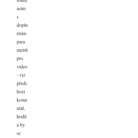
asím
s
dopln
ěním
para
metrů
pro
video
- viz
předc
hozí
kome
ntář,
hodil
a by
se