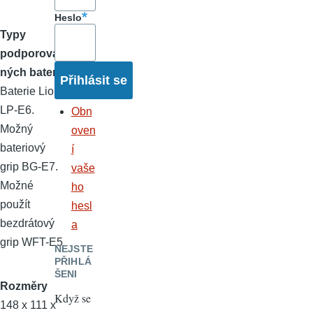
Heslo
Typy
podporova
ných baterií
Baterie Lion
LP-E6.
Obn
Možný
oven
bateriový
í
grip BG-E7.
vaše
Možné
ho
použít
hesl
bezdrátový
a
grip WFT-E5
NEJSTE
PŘIHLÁ
ŠENI
Rozměry
Když se
148 x 111 x