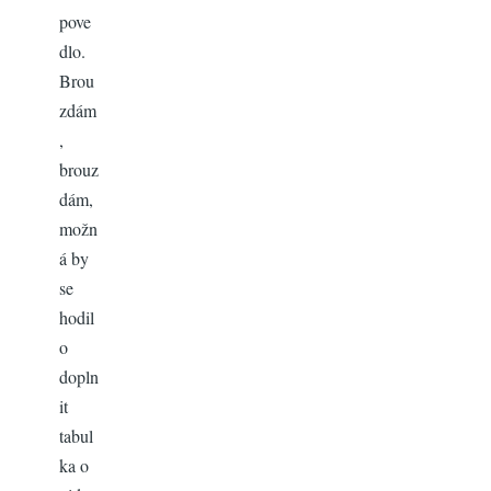
pove
dlo.
Brou
zdám
,
brouz
dám,
možn
á by
se
hodil
o
dopln
it
tabul
ka o