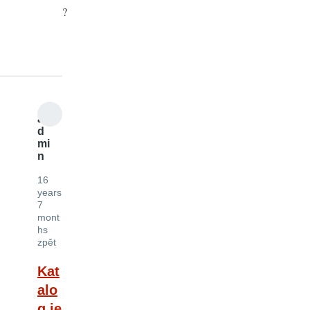
?
a
d
mi
n
16
years
7
mont
hs
zpět
Kat
alo
g je