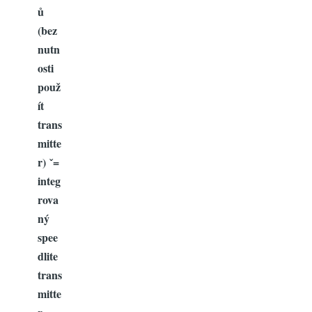
ů
(bez
nutn
osti
použ
ít
trans
mitte
r) ˇ=
integ
rova
ný
spee
dlite
trans
mitte