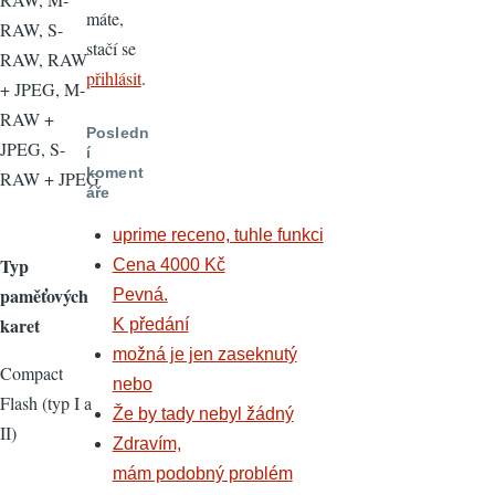
máte,
RAW, S-
stačí se
RAW, RAW
přihlásit
.
+ JPEG, M-
RAW +
Posledn
JPEG, S-
í
koment
RAW + JPEG
áře
uprime receno, tuhle funkci
Typ
Cena 4000 Kč
paměťových
Pevná.
karet
K předání
možná je jen zaseknutý
Compact
nebo
Flash (typ I a
Že by tady nebyl žádný
II)
Zdravím,
mám podobný problém