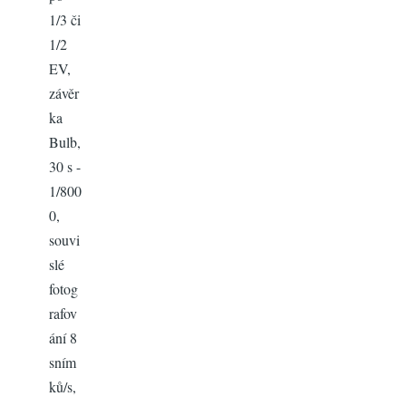
1/3 či
1/2
EV,
závěr
ka
Bulb,
30 s -
1/800
0,
souvi
slé
fotog
rafov
ání 8
sním
ků/s,