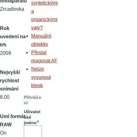
fotoaparátu
syntetickými
Zrcadlovka
a
organickými
vaty?
Rok
Manuální
uvedení na
objektiv
trh
Přestal
2009
reagovat AF
Nelze
Nejvyšší
vysunout
rychlost
blesk
snímání
8.00
Přihláše
ní
Uživatel
Umí formát
ské
jméno
RAW
On