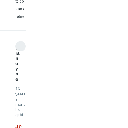
te co
konk
rétně.
mi
ra
h
or
y
n
a
16
years
7
mont
hs
zpět
Je