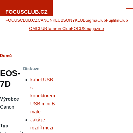
Přejít k hlavnímu obsahu
Men
FOCUSCLUB.CZ
FOCUSCLUB.CZ
CANONKLUB
SONYKLUB
SigmaClub
FujifilmClub
OMCLUB
Tamron Club
FOCUSmagazine
Drobečková
Domů
navigace
Diskuze
EOS-
kabel USB
7D
s
konektorem
Výrobce
USB mini B
Canon
male
Jaký je
Typ
rozdíl mezi