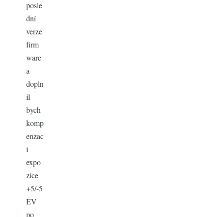
posle
dní
verze
firm
ware
a
dopln
il
bych
komp
enzac
i
expo
zice
+5/-5
EV
po