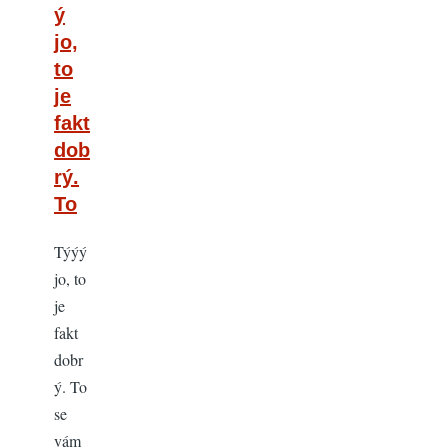
ý
jo,
to
je
fakt
dob
rý.
To
Týýý
jo, to
je
fakt
dobr
ý. To
se
vám