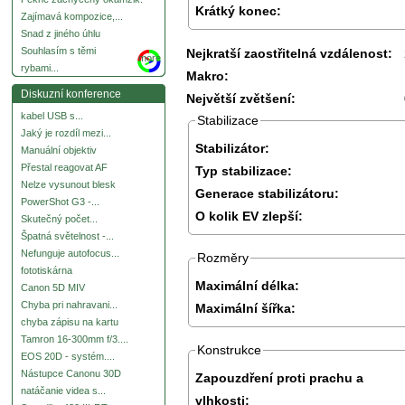
Krátký konec:
Zajímavá kompozice,...
Snad z jiného úhlu
Souhlasím s těmi
Nejkratší zaostřitelná vzdálenost:
more
rybami...
Makro:
Diskuzní konference
Největší zvětšení:
kabel USB s...
Stabilizace
Jaký je rozdíl mezi...
Stabilizátor:
Manuální objektiv
Přestal reagovat AF
Typ stabilizace:
Nelze vysunout blesk
Generace stabilizátoru:
PowerShot G3 -...
O kolik EV zlepší:
Skutečný počet...
Špatná světelnost -...
Nefunguje autofocus...
Rozměry
fototiskárna
Maximální délka:
Canon 5D MIV
Chyba pri nahravani...
Maximální šířka:
chyba zápisu na kartu
Tamron 16-300mm f/3....
Konstrukce
EOS 20D - systém....
Nástupce Canonu 30D
Zapouzdření proti prachu a
natáčanie videa s...
vlhkosti: