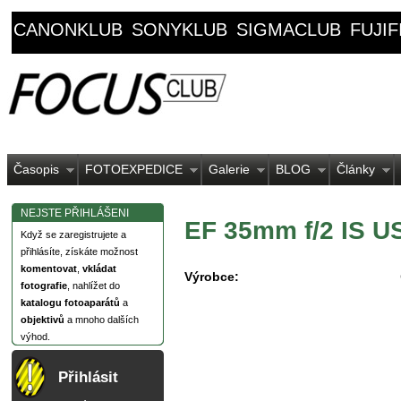
CANONKLUB
SONYKLUB
SIGMACLUB
FUJI
Časopis
FOTOEXPEDICE
Galerie
BLOG
Články
NEJSTE PŘIHLÁŠENI
EF 35mm f/2 IS U
Když se zaregistrujete a
přihlásíte, získáte možnost
komentovat
,
vkládat
Výrobce:
fotografie
, nahlížet do
katalogu fotoaparátů
a
objektivů
a mnoho dalších
výhod.
Přihlásit