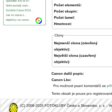
Speedlite 430 III-RT
Počet elementů:
Velmi pomalý start...
Vyměnit Canon EOS...
Počet skupin:
Jak se starat o...
Počet lamel:
objektívy na canon...
Hmotnost:
Clony
Nejmenší clona (otevřený
objektiv):
Největší clona (uzavřený
objektiv):
Canon další popis:
Canon Lko:
Pro možnost psaní komentářů se
při
Tento obsah je pouze pro registrovan
(C) 2008-2025 FOTOKLUBY Česko a Slovensko, z. s. - Vešk