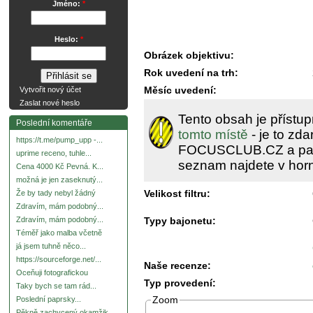
Jméno:
*
Heslo:
*
Obrázek objektivu:
Rok uvedení na trh:
Měsíc uvedení:
Vytvořit nový účet
Zaslat nové heslo
Tento obsah je přístu
Poslední komentáře
tomto místě
- je to zd
https://t.me/pump_upp -...
FOCUSCLUB.CZ a pak j
uprime receno, tuhle...
seznam najdete v horní
Cena 4000 Kč Pevná. K...
možná je jen zaseknutý...
Velikost filtru:
Že by tady nebyl žádný
Zdravím, mám podobný...
Typy bajonetu:
Zdravím, mám podobný...
Téměř jako malba včetně
já jsem tuhně něco...
https://sourceforge.net/...
Naše recenze:
Oceňuji fotografickou
Typ provedení:
Taky bych se tam rád...
Zoom
Poslední paprsky...
Pěkně zachycený okamžik.