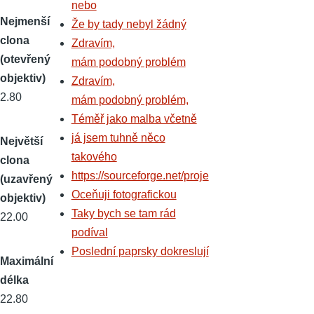
nebo
Nejmenší
Že by tady nebyl žádný
clona
Zdravím,
(otevřený
mám podobný problém
objektiv)
Zdravím,
2.80
mám podobný problém,
Téměř jako malba včetně
já jsem tuhně něco
Největší
takového
clona
https://sourceforge.net/proje
(uzavřený
Oceňuji fotografickou
objektiv)
Taky bych se tam rád
22.00
podíval
Poslední paprsky dokreslují
Maximální
délka
22.80