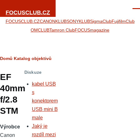
Přejít k hlavnímu obsahu
Men
FOCUSCLUB.CZ
FOCUSCLUB.CZ
CANONKLUB
SONYKLUB
SigmaClub
FujifilmClub
OMCLUB
Tamron Club
FOCUSmagazine
Drobečková
Domů
Katalog objektivů
navigace
Diskuze
EF
kabel USB
40mm
s
f/2.8
konektorem
STM
USB mini B
male
Jaký je
Výrobce
rozdíl mezi
Canon