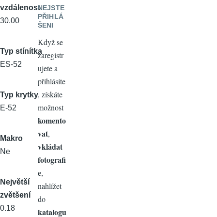
vzdálenost
NEJSTE
PŘIHLÁ
30.00
ŠENI
Když se
Typ stínítka
zaregistr
ES-52
ujete a
přihlásíte
, získáte
Typ krytky
možnost
E-52
komento
vat
,
Makro
vkládat
Ne
fotografi
e
,
Největší
nahlížet
zvětšení
do
0.18
katalogu