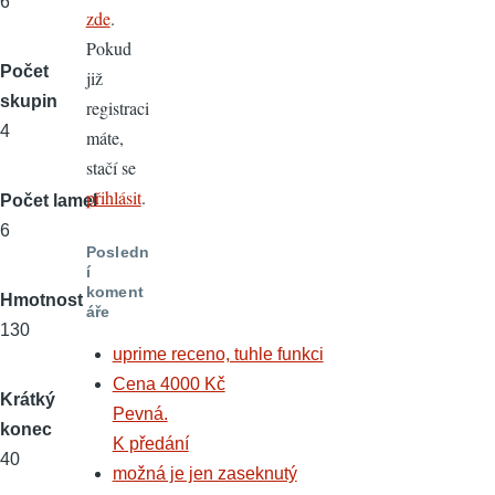
6
zde
.
Pokud
Počet
již
skupin
registraci
4
máte,
stačí se
přihlásit
.
Počet lamel
6
Posledn
í
koment
Hmotnost
áře
130
uprime receno, tuhle funkci
Cena 4000 Kč
Krátký
Pevná.
konec
K předání
40
možná je jen zaseknutý