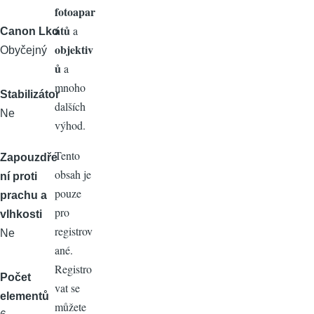
fotoapar
átů
a
Canon Lko
objektiv
Obyčejný
ů
a
mnoho
Stabilizátor
dalších
Ne
výhod.
Tento
Zapouzdře
obsah je
ní proti
pouze
prachu a
pro
vlhkosti
registrov
Ne
ané.
Registro
Počet
vat se
elementů
můžete