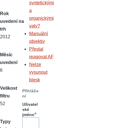
syntetickými
a
Rok
organickými
uvedení na
vaty?
trh
Manuální
2012
objektiv
Přestal
Měsíc
reagovat AF
uvedení
Nelze
6
vysunout
blesk
Velikost
Přihláše
filtru
ní
52
Uživatel
ské
jméno
Typy