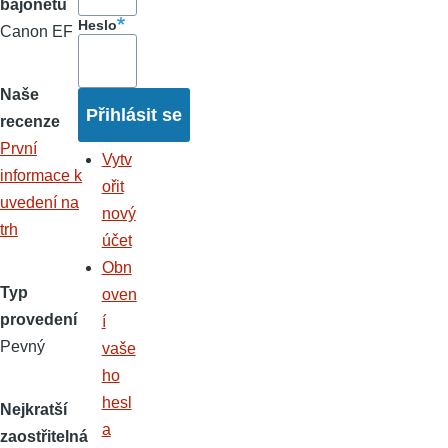
bajonetu
Heslo
Canon EF
Naše
recenze
První
Vytv
informace k
ořit
uvedení na
nový
trh
účet
Obn
Typ
oven
provedení
í
Pevný
vaše
ho
hesl
Nejkratší
a
zaostřitelná