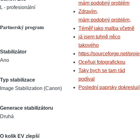
mám podobný problém
L - profesionální
Zdravím,
mám podobný problém,
Partnerský program
Téměř jako malba včetně
já jsem tuhně něco
takového
Stabilizátor
https://sourceforge.net/proje
Ano
Oceňuji fotografickou
Taky bych se tam rád
podíval
Typ stabilizace
Poslední paprsky dokreslují
Image Stabilization (Canon)
Generace stabilizátoru
Druhá
O kolik EV zlepší