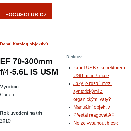
Přejít k hlavnímu obsahu
FOCUSCLUB.CZ
Drobečková
Domů
Katalog objektivů
navigace
Diskuze
EF 70-300mm
kabel USB s konektorem
f/4-5.6L IS USM
USB mini B male
Jaký je rozdíl mezi
Výrobce
syntetickými a
Canon
organickými vaty?
Manuální objektiv
Rok uvedení na trh
Přestal reagovat AF
2010
Nelze vysunout blesk