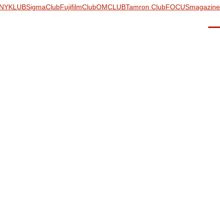
NYKLUB
SigmaClub
FujifilmClub
OMCLUB
Tamron Club
FOCUSmagazine
Men