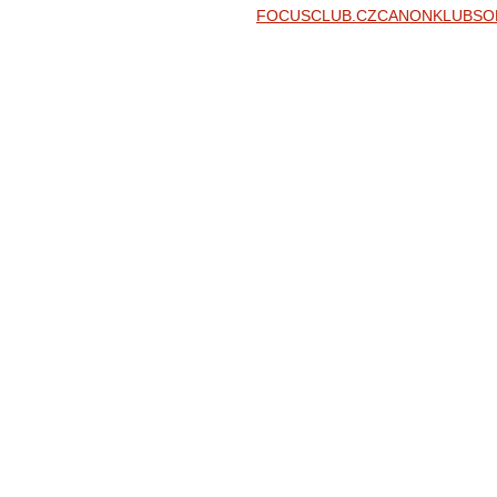
FOCUSCLUB.CZ
CANONKLUB
SO