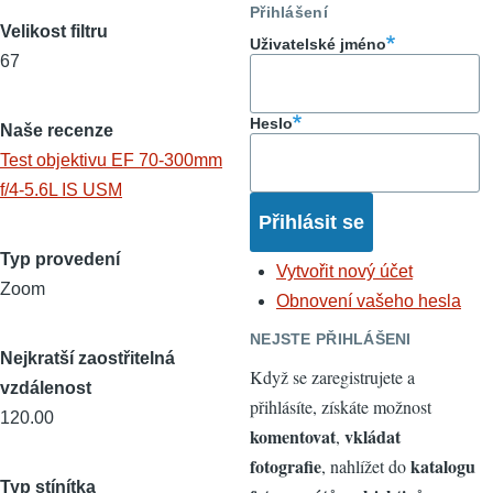
Přihlášení
Velikost filtru
Uživatelské jméno
67
Heslo
Naše recenze
Test objektivu EF 70-300mm
f/4-5.6L IS USM
Typ provedení
Vytvořit nový účet
Zoom
Obnovení vašeho hesla
NEJSTE PŘIHLÁŠENI
Nejkratší zaostřitelná
Když se zaregistrujete a
vzdálenost
přihlásíte, získáte možnost
120.00
komentovat
vkládat
,
fotografie
katalogu
, nahlížet do
Typ stínítka