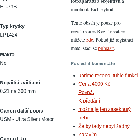
fotoaparátů
objektivů
a
a
ET-73B
mnoho dalších výhod.
Tento obsah je pouze pro
Typ krytky
registrované. Registrovat se
LP1424
můžete
zde
. Pokud již registraci
máte, stačí se
přihlásit
.
Makro
Ne
Poslední komentáře
uprime receno, tuhle funkci
Největší zvětšení
Cena 4000 Kč
0,21 na 300 mm
Pevná.
K předání
možná je jen zaseknutý
Canon další popis
nebo
USM - Ultra Silent Motor
Že by tady nebyl žádný
Zdravím,
Canon Lko