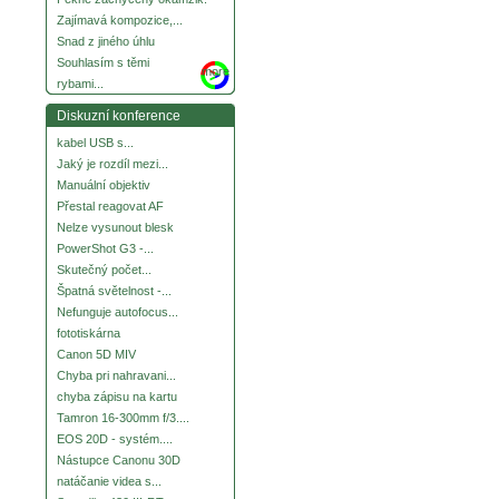
Zajímavá kompozice,...
Snad z jiného úhlu
Souhlasím s těmi
more
rybami...
Diskuzní konference
kabel USB s...
Jaký je rozdíl mezi...
Manuální objektiv
Přestal reagovat AF
Nelze vysunout blesk
PowerShot G3 -...
Skutečný počet...
Špatná světelnost -...
Nefunguje autofocus...
fototiskárna
Canon 5D MIV
Chyba pri nahravani...
chyba zápisu na kartu
Tamron 16-300mm f/3....
EOS 20D - systém....
Nástupce Canonu 30D
natáčanie videa s...