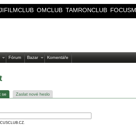
JIFILMCLUB
OMCLUB
TAMRONCLUB
FOCUSM
Fórum
Bazar
Komentáře
t
t se
Zaslat nové heslo
 FOCUSCLUB.CZ.