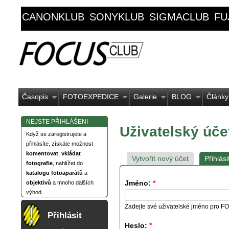
CANONKLUB
SONYKLUB
SIGMACLUB
FU
Časopis
FOTOEXPEDICE
Galerie
BLOG
Články
NEJSTE PŘIHLÁŠENI
Uživatelský úče
Když se zaregistrujete a
přihlásíte, získáte možnost
komentovat
,
vkládat
Vytvořit nový účet
Přihlási
fotografie
, nahlížet do
katalogu fotoaparátů
a
Jméno:
*
objektivů
a mnoho dalších
výhod.
Zadejte své uživatelské jméno pro
Přihlásit
Heslo:
*