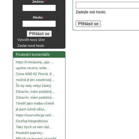
Jméno:
*
Zadejte své heslo.
Heslo:
*
Vytvořit nový účet
Zaslat nové heslo
Poslední komentáře
https://t.me/pump_upp -...
uprime receno, tuhle...
Cena 4000 Kč Pevná. K...
možná je jen zaseknutý...
Že by tady nebyl žádný
Zdravím, mám podobný...
Zdravím, mám podobný...
Téměř jako malba včetně
já jsem tuhně něco...
https://sourceforge.net/...
Oceňuji fotografickou
Taky bych se tam rád...
Poslední paprsky...
Pěkně zachycený okamžik.