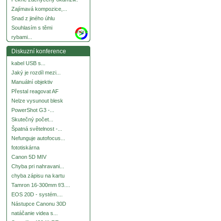
Zajímavá kompozice,...
Snad z jiného úhlu
Souhlasím s těmi
more
rybami...
Diskuzní konference
kabel USB s...
Jaký je rozdíl mezi...
Manuální objektiv
Přestal reagovat AF
Nelze vysunout blesk
PowerShot G3 -...
Skutečný počet...
Špatná světelnost -...
Nefunguje autofocus...
fototiskárna
Canon 5D MIV
Chyba pri nahravani...
chyba zápisu na kartu
Tamron 16-300mm f/3....
EOS 20D - systém....
Nástupce Canonu 30D
natáčanie videa s...