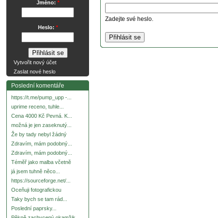
Jméno:
*
Zadejte své heslo.
Heslo:
*
Vytvořit nový účet
Zaslat nové heslo
Poslední komentáře
https://t.me/pump_upp -...
uprime receno, tuhle...
Cena 4000 Kč Pevná. K...
možná je jen zaseknutý...
Že by tady nebyl žádný
Zdravím, mám podobný...
Zdravím, mám podobný...
Téměř jako malba včetně
já jsem tuhně něco...
https://sourceforge.net/...
Oceňuji fotografickou
Taky bych se tam rád...
Poslední paprsky...
Pěkně zachycený okamžik.