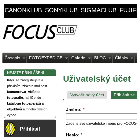
CANONKLUB
SONYKLUB
SIGMACLUB
FUJI
Časopis
FOTOEXPEDICE
Galerie
BLOG
Články
NEJSTE PŘIHLÁŠENI
Uživatelský účet
Když se zaregistrujete a
přihlásíte, získáte možnost
komentovat
,
vkládat
Vytvořit nový účet
Přihlásit se
fotografie
, nahlížet do
katalogu fotoaparátů
a
Jméno:
*
objektivů
a mnoho dalších
výhod.
Zadejte své uživatelské jméno pro FOCU
Přihlásit
Heslo:
*