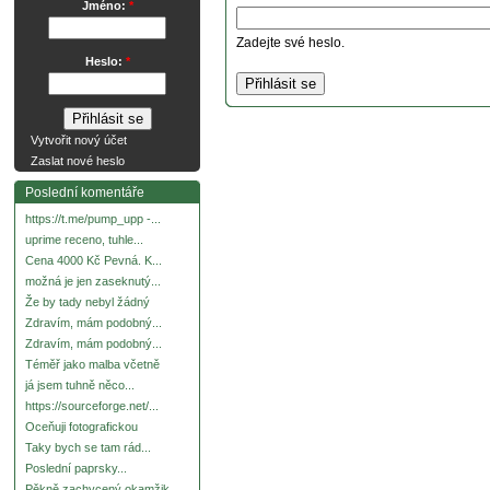
Jméno:
*
Zadejte své heslo.
Heslo:
*
Vytvořit nový účet
Zaslat nové heslo
Poslední komentáře
https://t.me/pump_upp -...
uprime receno, tuhle...
Cena 4000 Kč Pevná. K...
možná je jen zaseknutý...
Že by tady nebyl žádný
Zdravím, mám podobný...
Zdravím, mám podobný...
Téměř jako malba včetně
já jsem tuhně něco...
https://sourceforge.net/...
Oceňuji fotografickou
Taky bych se tam rád...
Poslední paprsky...
Pěkně zachycený okamžik.