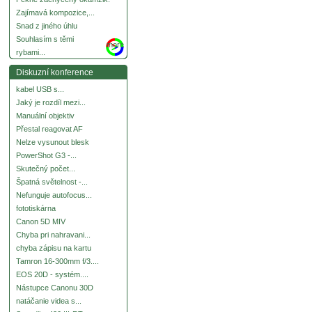
Zajímavá kompozice,...
Snad z jiného úhlu
Souhlasím s těmi
more
rybami...
Diskuzní konference
kabel USB s...
Jaký je rozdíl mezi...
Manuální objektiv
Přestal reagovat AF
Nelze vysunout blesk
PowerShot G3 -...
Skutečný počet...
Špatná světelnost -...
Nefunguje autofocus...
fototiskárna
Canon 5D MIV
Chyba pri nahravani...
chyba zápisu na kartu
Tamron 16-300mm f/3....
EOS 20D - systém....
Nástupce Canonu 30D
natáčanie videa s...