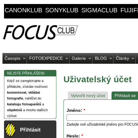
CANONKLUB
SONYKLUB
SIGMACLUB
FUJI
Časopis
FOTOEXPEDICE
Galerie
BLOG
Články
NEJSTE PŘIHLÁŠENI
Uživatelský účet
Když se zaregistrujete a
přihlásíte, získáte možnost
komentovat
,
vkládat
Vytvořit nový účet
Přihlásit se
fotografie
, nahlížet do
katalogu fotoaparátů
a
Jméno:
*
objektivů
a mnoho dalších
výhod.
Zadejte své uživatelské jméno pro FOCU
Přihlásit
Heslo:
*