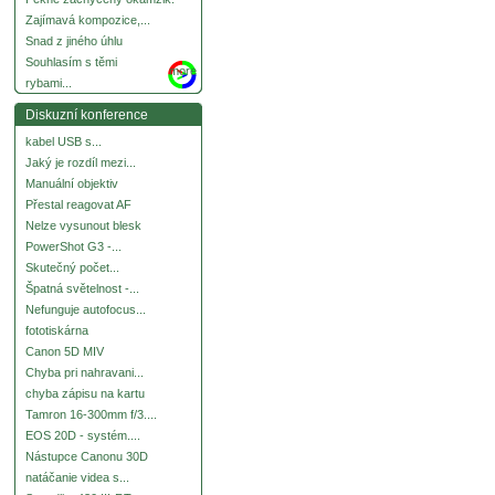
Zajímavá kompozice,...
Snad z jiného úhlu
Souhlasím s těmi
more
rybami...
Diskuzní konference
kabel USB s...
Jaký je rozdíl mezi...
Manuální objektiv
Přestal reagovat AF
Nelze vysunout blesk
PowerShot G3 -...
Skutečný počet...
Špatná světelnost -...
Nefunguje autofocus...
fototiskárna
Canon 5D MIV
Chyba pri nahravani...
chyba zápisu na kartu
Tamron 16-300mm f/3....
EOS 20D - systém....
Nástupce Canonu 30D
natáčanie videa s...