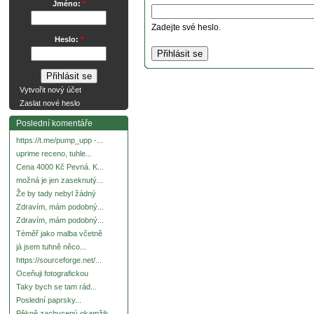
Jméno:
*
Zadejte své heslo.
Heslo:
*
Vytvořit nový účet
Zaslat nové heslo
Poslední komentáře
https://t.me/pump_upp -...
uprime receno, tuhle...
Cena 4000 Kč Pevná. K...
možná je jen zaseknutý...
Že by tady nebyl žádný
Zdravím, mám podobný...
Zdravím, mám podobný...
Téměř jako malba včetně
já jsem tuhně něco...
https://sourceforge.net/...
Oceňuji fotografickou
Taky bych se tam rád...
Poslední paprsky...
Pěkně zachycený okamžik.