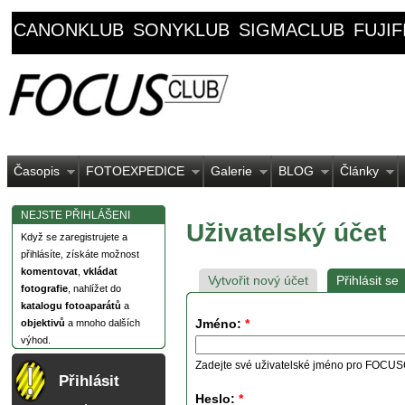
CANONKLUB
SONYKLUB
SIGMACLUB
FUJI
Časopis
FOTOEXPEDICE
Galerie
BLOG
Články
NEJSTE PŘIHLÁŠENI
Uživatelský účet
Když se zaregistrujete a
přihlásíte, získáte možnost
komentovat
,
vkládat
Vytvořit nový účet
Přihlásit se
fotografie
, nahlížet do
katalogu fotoaparátů
a
Jméno:
*
objektivů
a mnoho dalších
výhod.
Zadejte své uživatelské jméno pro FOCU
Přihlásit
Heslo:
*