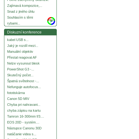
Zajímavá kompozice,...
Snad z jiného úhlu
Souhlasím s těmi
more
rybami...
Diskuzní konference
kabel USB s...
Jaký je rozdíl mezi...
Manuální objektiv
Přestal reagovat AF
Nelze vysunout blesk
PowerShot G3 -...
Skutečný počet...
Špatná světelnost -...
Nefunguje autofocus...
fototiskárna
Canon 5D MIV
Chyba pri nahravani...
chyba zápisu na kartu
Tamron 16-300mm f/3....
EOS 20D - systém....
Nástupce Canonu 30D
natáčanie videa s...