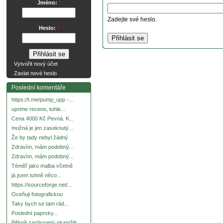
Jméno:
*
Zadejte své heslo.
Heslo:
*
Vytvořit nový účet
Zaslat nové heslo
Poslední komentáře
https://t.me/pump_upp -...
uprime receno, tuhle...
Cena 4000 Kč Pevná. K...
možná je jen zaseknutý...
Že by tady nebyl žádný
Zdravím, mám podobný...
Zdravím, mám podobný...
Téměř jako malba včetně
já jsem tuhně něco...
https://sourceforge.net/...
Oceňuji fotografickou
Taky bych se tam rád...
Poslední paprsky...
Pěkně zachycený okamžik.