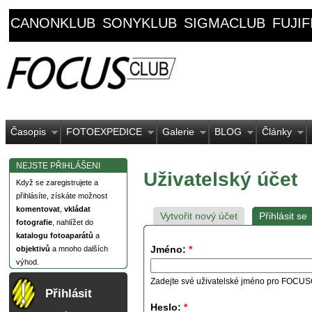
CANONKLUB
SONYKLUB
SIGMACLUB
FUJI
Časopis
FOTOEXPEDICE
Galerie
BLOG
Články
NEJSTE PŘIHLÁŠENI
Uživatelský účet
Když se zaregistrujete a
přihlásíte, získáte možnost
komentovat
,
vkládat
Vytvořit nový účet
Přihlásit se
fotografie
, nahlížet do
katalogu fotoaparátů
a
Jméno:
*
objektivů
a mnoho dalších
výhod.
Zadejte své uživatelské jméno pro FOCU
Přihlásit
Heslo:
*