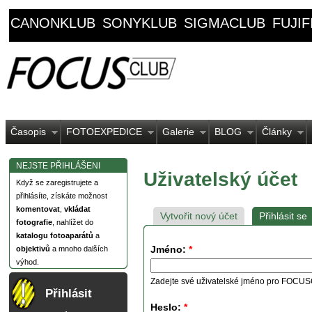
CANONKLUB
SONYKLUB
SIGMACLUB
FUJI
Časopis
FOTOEXPEDICE
Galerie
BLOG
Články
NEJSTE PŘIHLÁŠENI
Uživatelský účet
Když se zaregistrujete a
přihlásíte, získáte možnost
komentovat
,
vkládat
Vytvořit nový účet
Přihlásit se
fotografie
, nahlížet do
katalogu fotoaparátů
a
Jméno:
*
objektivů
a mnoho dalších
výhod.
Zadejte své uživatelské jméno pro FOCU
Přihlásit
Heslo:
*