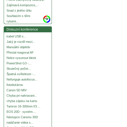
Zajímavá kompozice,...
Snad z jiného úhlu
Souhlasím s těmi
more
rybami...
Diskuzní konference
kabel USB s...
Jaký je rozdíl mezi...
Manuální objektiv
Přestal reagovat AF
Nelze vysunout blesk
PowerShot G3 -...
Skutečný počet...
Špatná světelnost -...
Nefunguje autofocus...
fototiskárna
Canon 5D MIV
Chyba pri nahravani...
chyba zápisu na kartu
Tamron 16-300mm f/3....
EOS 20D - systém....
Nástupce Canonu 30D
natáčanie videa s...