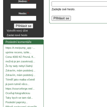
Jméno:
*
Zadejte své heslo.
Heslo:
*
Vytvořit nový účet
Zaslat nové heslo
Poslední komentáře
https://t.me/pump_upp -...
uprime receno, tuhle...
Cena 4000 Kč Pevná. K...
možná je jen zaseknutý...
Že by tady nebyl žádný
Zdravím, mám podobný...
Zdravím, mám podobný...
Téměř jako malba včetně
já jsem tuhně něco...
https://sourceforge.net/...
Oceňuji fotografickou
Taky bych se tam rád...
Poslední paprsky...
Pěkně zachycený okamžik.