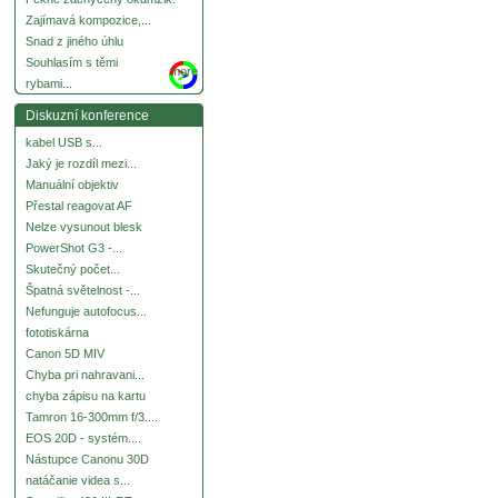
Zajímavá kompozice,...
Snad z jiného úhlu
Souhlasím s těmi
more
rybami...
Diskuzní konference
kabel USB s...
Jaký je rozdíl mezi...
Manuální objektiv
Přestal reagovat AF
Nelze vysunout blesk
PowerShot G3 -...
Skutečný počet...
Špatná světelnost -...
Nefunguje autofocus...
fototiskárna
Canon 5D MIV
Chyba pri nahravani...
chyba zápisu na kartu
Tamron 16-300mm f/3....
EOS 20D - systém....
Nástupce Canonu 30D
natáčanie videa s...