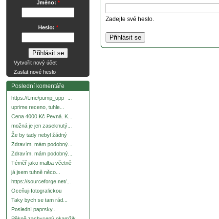
Jméno:
*
Zadejte své heslo.
Heslo:
*
Vytvořit nový účet
Zaslat nové heslo
Poslední komentáře
https://t.me/pump_upp -...
uprime receno, tuhle...
Cena 4000 Kč Pevná. K...
možná je jen zaseknutý...
Že by tady nebyl žádný
Zdravím, mám podobný...
Zdravím, mám podobný...
Téměř jako malba včetně
já jsem tuhně něco...
https://sourceforge.net/...
Oceňuji fotografickou
Taky bych se tam rád...
Poslední paprsky...
Pěkně zachycený okamžik.