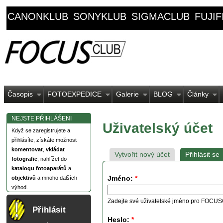
CANONKLUB
SONYKLUB
SIGMACLUB
FUJI
Časopis
FOTOEXPEDICE
Galerie
BLOG
Články
NEJSTE PŘIHLÁŠENI
Uživatelský účet
Když se zaregistrujete a
přihlásíte, získáte možnost
komentovat
,
vkládat
Vytvořit nový účet
Přihlásit se
fotografie
, nahlížet do
katalogu fotoaparátů
a
Jméno:
*
objektivů
a mnoho dalších
výhod.
Zadejte své uživatelské jméno pro FOCU
Přihlásit
Heslo:
*