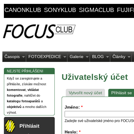
CANONKLUB
SONYKLUB
SIGMACLUB
FUJI
Časopis
FOTOEXPEDICE
Galerie
BLOG
Články
NEJSTE PŘIHLÁŠENI
Uživatelský účet
Když se zaregistrujete a
přihlásíte, získáte možnost
komentovat
,
vkládat
Vytvořit nový účet
Přihlásit se
fotografie
, nahlížet do
katalogu fotoaparátů
a
Jméno:
*
objektivů
a mnoho dalších
výhod.
Zadejte své uživatelské jméno pro FOCU
Přihlásit
Heslo:
*