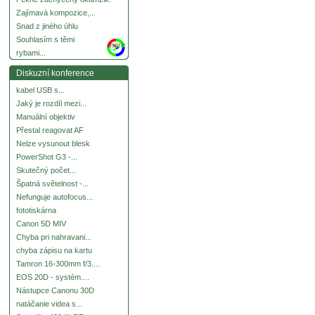
Zajímavá kompozice,...
Snad z jiného úhlu
Souhlasím s těmi
more
rybami...
Diskuzní konference
kabel USB s...
Jaký je rozdíl mezi...
Manuální objektiv
Přestal reagovat AF
Nelze vysunout blesk
PowerShot G3 -...
Skutečný počet...
Špatná světelnost -...
Nefunguje autofocus...
fototiskárna
Canon 5D MIV
Chyba pri nahravani...
chyba zápisu na kartu
Tamron 16-300mm f/3....
EOS 20D - systém....
Nástupce Canonu 30D
natáčanie videa s...