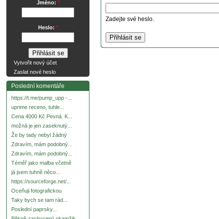
Jméno:
*
Zadejte své heslo.
Heslo:
*
Vytvořit nový účet
Zaslat nové heslo
Poslední komentáře
https://t.me/pump_upp -...
uprime receno, tuhle...
Cena 4000 Kč Pevná. K...
možná je jen zaseknutý...
Že by tady nebyl žádný
Zdravím, mám podobný...
Zdravím, mám podobný...
Téměř jako malba včetně
já jsem tuhně něco...
https://sourceforge.net/...
Oceňuji fotografickou
Taky bych se tam rád...
Poslední paprsky...
Pěkně zachycený okamžik.