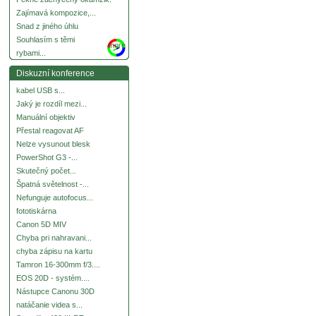
Zajímavá kompozice,...
Snad z jiného úhlu
Souhlasím s těmi
more
rybami...
Diskuzní konference
kabel USB s...
Jaký je rozdíl mezi...
Manuální objektiv
Přestal reagovat AF
Nelze vysunout blesk
PowerShot G3 -...
Skutečný počet...
Špatná světelnost -...
Nefunguje autofocus...
fototiskárna
Canon 5D MIV
Chyba pri nahravani...
chyba zápisu na kartu
Tamron 16-300mm f/3....
EOS 20D - systém....
Nástupce Canonu 30D
natáčanie videa s...