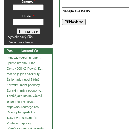
Jméno:
*
Zadejte své heslo.
Heslo:
*
Vytvořit nový účet
Zaslat nové heslo
Poslední komentáře
https://t.me/pump_upp -...
uprime receno, tuhle...
Cena 4000 Kč Pevná. K...
možná je jen zaseknutý...
Že by tady nebyl žádný
Zdravím, mám podobný...
Zdravím, mám podobný...
Téměř jako malba včetně
já jsem tuhně něco...
https://sourceforge.net/...
Oceňuji fotografickou
Taky bych se tam rád...
Poslední paprsky...
Pěkně zachycený okamžik.