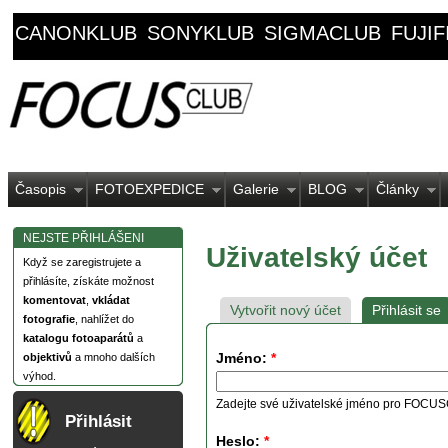
CANONKLUB
SONYKLUB
SIGMACLUB
FUJI
Časopis
FOTOEXPEDICE
Galerie
BLOG
Články
NEJSTE PŘIHLÁŠENI
Uživatelský účet
Když se zaregistrujete a
přihlásíte, získáte možnost
komentovat
,
vkládat
Vytvořit nový účet
Přihlásit se
fotografie
, nahlížet do
katalogu fotoaparátů
a
Jméno:
*
objektivů
a mnoho dalších
výhod.
Zadejte své uživatelské jméno pro FOCU
Přihlásit
Heslo:
*