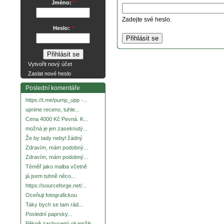
Jméno:
*
Zadejte své heslo.
Heslo:
*
Vytvořit nový účet
Zaslat nové heslo
Poslední komentáře
https://t.me/pump_upp -...
uprime receno, tuhle...
Cena 4000 Kč Pevná. K...
možná je jen zaseknutý...
Že by tady nebyl žádný
Zdravím, mám podobný...
Zdravím, mám podobný...
Téměř jako malba včetně
já jsem tuhně něco...
https://sourceforge.net/...
Oceňuji fotografickou
Taky bych se tam rád...
Poslední paprsky...
Pěkně zachycený okamžik.