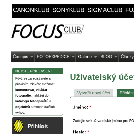
CANONKLUB
SONYKLUB
SIGMACLUB
FU
Časopis
FOTOEXPEDICE
Galerie
BLOG
Články
NEJSTE PŘIHLÁŠENI
Uživatelský úče
Když se zaregistrujete a
přihlásíte, získáte možnost
komentovat
,
vkládat
Vytvořit nový účet
Přihlási
fotografie
, nahlížet do
katalogu fotoaparátů
a
Jméno:
*
objektivů
a mnoho dalších
výhod.
Zadejte své uživatelské jméno pro
Přihlásit
Heslo:
*