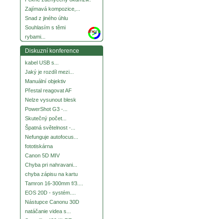
Zajímavá kompozice,...
Snad z jiného úhlu
Souhlasím s těmi
more
rybami...
Diskuzní konference
kabel USB s...
Jaký je rozdíl mezi...
Manuální objektiv
Přestal reagovat AF
Nelze vysunout blesk
PowerShot G3 -...
Skutečný počet...
Špatná světelnost -...
Nefunguje autofocus...
fototiskárna
Canon 5D MIV
Chyba pri nahravani...
chyba zápisu na kartu
Tamron 16-300mm f/3....
EOS 20D - systém....
Nástupce Canonu 30D
natáčanie videa s...