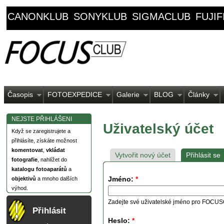
CANONKLUB
SONYKLUB
SIGMACLUB
FUJI
Časopis
FOTOEXPEDICE
Galerie
BLOG
Články
NEJSTE PŘIHLÁŠENI
Uživatelský účet
Když se zaregistrujete a
přihlásíte, získáte možnost
komentovat
,
vkládat
Vytvořit nový účet
Přihlásit se
fotografie
, nahlížet do
katalogu fotoaparátů
a
Jméno:
*
objektivů
a mnoho dalších
výhod.
Zadejte své uživatelské jméno pro FOCU
Přihlásit
Heslo:
*