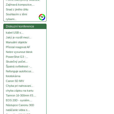
Zajímavá kompozice,...
Snad z jiného úhlu
Souhlasím s těmi
more
rybami...
Diskuzní konference
kabel USB s...
Jaký je rozdíl mezi...
Manuální objektiv
Přestal reagovat AF
Nelze vysunout blesk
PowerShot G3 -...
Skutečný počet...
Špatná světelnost -...
Nefunguje autofocus...
fototiskárna
Canon 5D MIV
Chyba pri nahravani...
chyba zápisu na kartu
Tamron 16-300mm f/3....
EOS 20D - systém....
Nástupce Canonu 30D
natáčanie videa s...