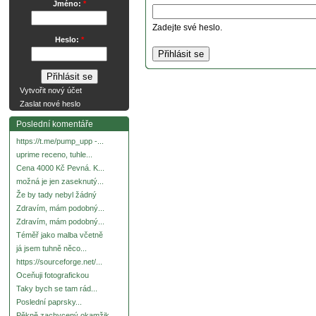
Jméno:
*
Zadejte své heslo.
Heslo:
*
Vytvořit nový účet
Zaslat nové heslo
Poslední komentáře
https://t.me/pump_upp -...
uprime receno, tuhle...
Cena 4000 Kč Pevná. K...
možná je jen zaseknutý...
Že by tady nebyl žádný
Zdravím, mám podobný...
Zdravím, mám podobný...
Téměř jako malba včetně
já jsem tuhně něco...
https://sourceforge.net/...
Oceňuji fotografickou
Taky bych se tam rád...
Poslední paprsky...
Pěkně zachycený okamžik.