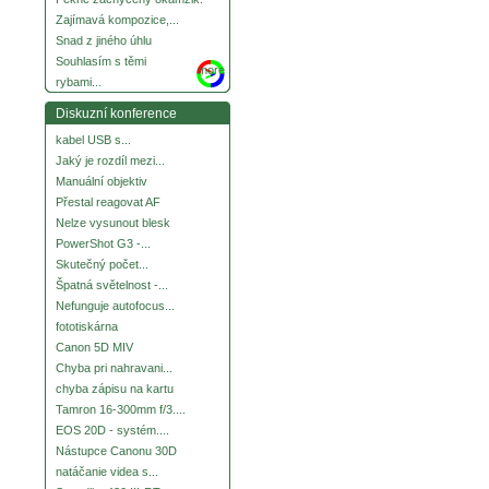
Zajímavá kompozice,...
Snad z jiného úhlu
Souhlasím s těmi
more
rybami...
Diskuzní konference
kabel USB s...
Jaký je rozdíl mezi...
Manuální objektiv
Přestal reagovat AF
Nelze vysunout blesk
PowerShot G3 -...
Skutečný počet...
Špatná světelnost -...
Nefunguje autofocus...
fototiskárna
Canon 5D MIV
Chyba pri nahravani...
chyba zápisu na kartu
Tamron 16-300mm f/3....
EOS 20D - systém....
Nástupce Canonu 30D
natáčanie videa s...