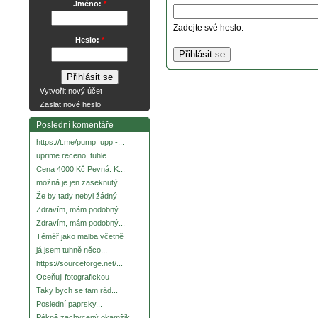
Jméno:
*
Zadejte své heslo.
Heslo:
*
Vytvořit nový účet
Zaslat nové heslo
Poslední komentáře
https://t.me/pump_upp -...
uprime receno, tuhle...
Cena 4000 Kč Pevná. K...
možná je jen zaseknutý...
Že by tady nebyl žádný
Zdravím, mám podobný...
Zdravím, mám podobný...
Téměř jako malba včetně
já jsem tuhně něco...
https://sourceforge.net/...
Oceňuji fotografickou
Taky bych se tam rád...
Poslední paprsky...
Pěkně zachycený okamžik.