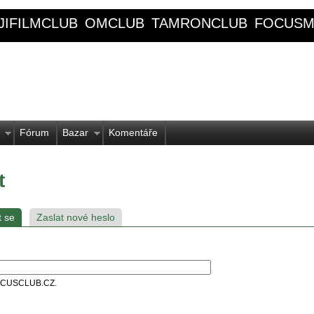
JIFILMCLUB
OMCLUB
TAMRONCLUB
FOCUSM
Fórum
Bazar
Komentáře
t
t se
Zaslat nové heslo
 FOCUSCLUB.CZ.