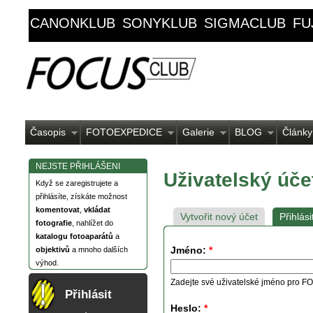
CANONKLUB
SONYKLUB
SIGMACLUB
FU
Časopis
FOTOEXPEDICE
Galerie
BLOG
Články
NEJSTE PŘIHLÁŠENI
Uživatelský úče
Když se zaregistrujete a
přihlásíte, získáte možnost
komentovat
,
vkládat
Vytvořit nový účet
Přihlási
fotografie
, nahlížet do
katalogu fotoaparátů
a
Jméno:
*
objektivů
a mnoho dalších
výhod.
Zadejte své uživatelské jméno pro
Přihlásit
Heslo:
*