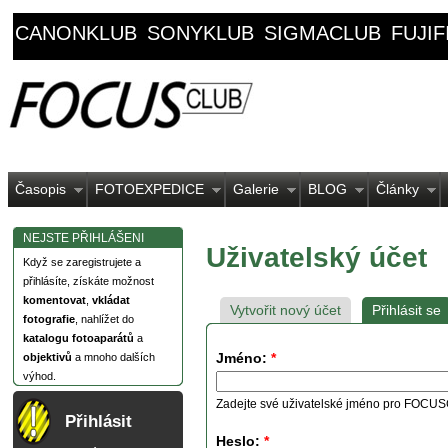
CANONKLUB
SONYKLUB
SIGMACLUB
FUJI
Časopis
FOTOEXPEDICE
Galerie
BLOG
Články
NEJSTE PŘIHLÁŠENI
Uživatelský účet
Když se zaregistrujete a
přihlásíte, získáte možnost
komentovat
,
vkládat
Vytvořit nový účet
Přihlásit se
fotografie
, nahlížet do
katalogu fotoaparátů
a
Jméno:
*
objektivů
a mnoho dalších
výhod.
Zadejte své uživatelské jméno pro FOCU
Přihlásit
Heslo:
*