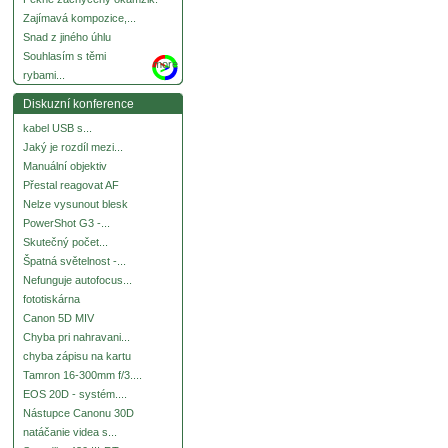
Zajímavá kompozice,...
Snad z jiného úhlu
Souhlasím s těmi
more
rybami...
Diskuzní konference
kabel USB s...
Jaký je rozdíl mezi...
Manuální objektiv
Přestal reagovat AF
Nelze vysunout blesk
PowerShot G3 -...
Skutečný počet...
Špatná světelnost -...
Nefunguje autofocus...
fototiskárna
Canon 5D MIV
Chyba pri nahravani...
chyba zápisu na kartu
Tamron 16-300mm f/3....
EOS 20D - systém....
Nástupce Canonu 30D
natáčanie videa s...