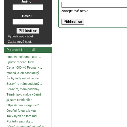
Jméno:
*
Zadejte své heslo.
Heslo:
*
Vytvořit nový účet
Zaslat nové heslo
Poslední komentáře
https://t.me/pump_upp -...
uprime receno, tuhle...
Cena 4000 Kč Pevná. K...
možná je jen zaseknutý...
Že by tady nebyl žádný
Zdravím, mám podobný...
Zdravím, mám podobný...
Téměř jako malba včetně
já jsem tuhně něco...
https://sourceforge.net/...
Oceňuji fotografickou
Taky bych se tam rád...
Poslední paprsky...
Pěkně zachycený okamžik.