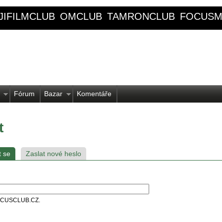
JIFILMCLUB
OMCLUB
TAMRONCLUB
FOCUSM
Fórum
Bazar
Komentáře
t
t se
Zaslat nové heslo
 FOCUSCLUB.CZ.