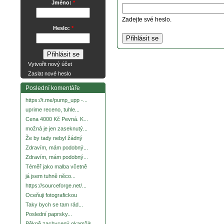
Jméno:
*
Zadejte své heslo.
Heslo:
*
Vytvořit nový účet
Zaslat nové heslo
Poslední komentáře
https://t.me/pump_upp -...
uprime receno, tuhle...
Cena 4000 Kč Pevná. K...
možná je jen zaseknutý...
Že by tady nebyl žádný
Zdravím, mám podobný...
Zdravím, mám podobný...
Téměř jako malba včetně
já jsem tuhně něco...
https://sourceforge.net/...
Oceňuji fotografickou
Taky bych se tam rád...
Poslední paprsky...
Pěkně zachycený okamžik.