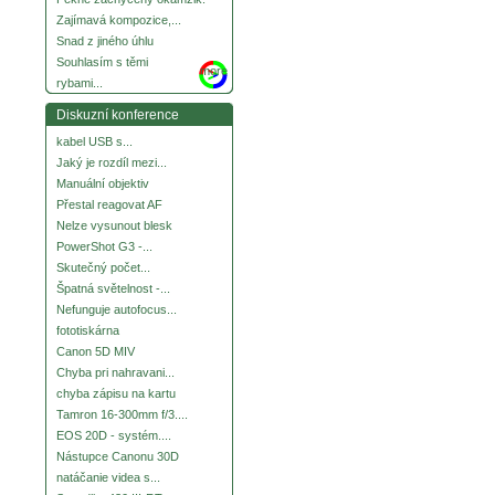
Zajímavá kompozice,...
Snad z jiného úhlu
Souhlasím s těmi
more
rybami...
Diskuzní konference
kabel USB s...
Jaký je rozdíl mezi...
Manuální objektiv
Přestal reagovat AF
Nelze vysunout blesk
PowerShot G3 -...
Skutečný počet...
Špatná světelnost -...
Nefunguje autofocus...
fototiskárna
Canon 5D MIV
Chyba pri nahravani...
chyba zápisu na kartu
Tamron 16-300mm f/3....
EOS 20D - systém....
Nástupce Canonu 30D
natáčanie videa s...