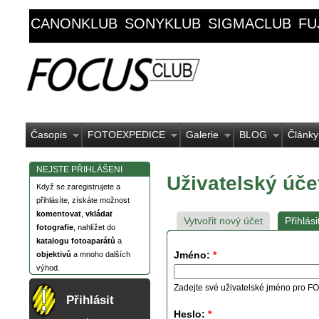
CANONKLUB
SONYKLUB
SIGMACLUB
FU
Časopis
FOTOEXPEDICE
Galerie
BLOG
Články
NEJSTE PŘIHLÁŠENI
Uživatelský úče
Když se zaregistrujete a
přihlásíte, získáte možnost
komentovat
,
vkládat
Vytvořit nový účet
Přihlási
fotografie
, nahlížet do
katalogu fotoaparátů
a
Jméno:
*
objektivů
a mnoho dalších
výhod.
Zadejte své uživatelské jméno pro
Přihlásit
Heslo:
*