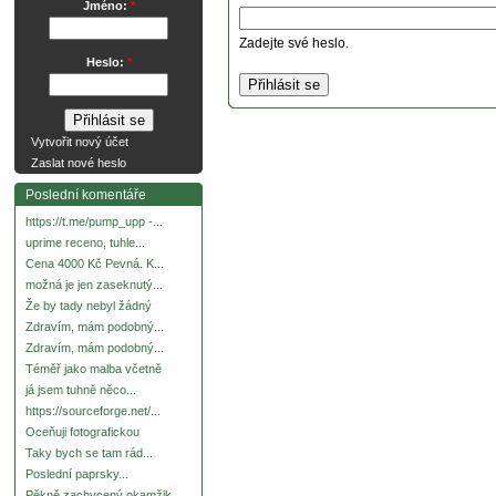
Jméno:
*
Zadejte své heslo.
Heslo:
*
Vytvořit nový účet
Zaslat nové heslo
Poslední komentáře
https://t.me/pump_upp -...
uprime receno, tuhle...
Cena 4000 Kč Pevná. K...
možná je jen zaseknutý...
Že by tady nebyl žádný
Zdravím, mám podobný...
Zdravím, mám podobný...
Téměř jako malba včetně
já jsem tuhně něco...
https://sourceforge.net/...
Oceňuji fotografickou
Taky bych se tam rád...
Poslední paprsky...
Pěkně zachycený okamžik.