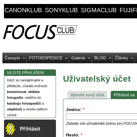
CANONKLUB
SONYKLUB
SIGMACLUB
FUJI
Časopis
FOTOEXPEDICE
Galerie
BLOG
Články
NEJSTE PŘIHLÁŠENI
Uživatelský účet
Když se zaregistrujete a
přihlásíte, získáte možnost
komentovat
,
vkládat
Vytvořit nový účet
Přihlásit se
fotografie
, nahlížet do
katalogu fotoaparátů
a
Jméno:
*
objektivů
a mnoho dalších
výhod.
Zadejte své uživatelské jméno pro FOCU
Přihlásit
Heslo:
*