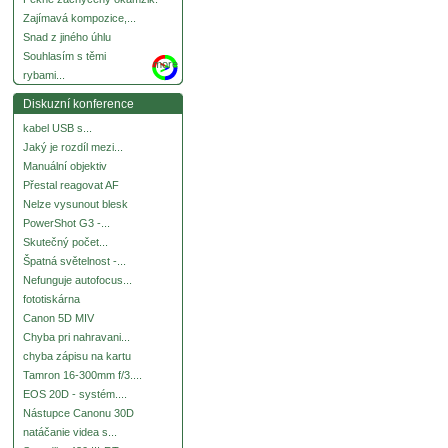
Zajímavá kompozice,...
Snad z jiného úhlu
Souhlasím s těmi
more
rybami...
Diskuzní konference
kabel USB s...
Jaký je rozdíl mezi...
Manuální objektiv
Přestal reagovat AF
Nelze vysunout blesk
PowerShot G3 -...
Skutečný počet...
Špatná světelnost -...
Nefunguje autofocus...
fototiskárna
Canon 5D MIV
Chyba pri nahravani...
chyba zápisu na kartu
Tamron 16-300mm f/3....
EOS 20D - systém....
Nástupce Canonu 30D
natáčanie videa s...