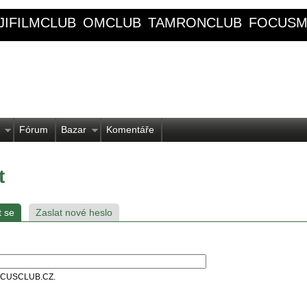
JIFILMCLUB
OMCLUB
TAMRONCLUB
FOCUSM
Fórum
Bazar
Komentáře
t
t se
Zaslat nové heslo
 FOCUSCLUB.CZ.