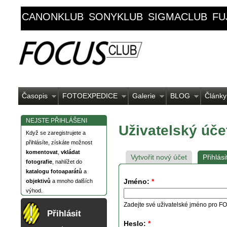
CANONKLUB
SONYKLUB
SIGMACLUB
FU
Časopis
FOTOEXPEDICE
Galerie
BLOG
Články
NEJSTE PŘIHLÁŠENI
Uživatelský úče
Když se zaregistrujete a
přihlásíte, získáte možnost
komentovat
,
vkládat
Vytvořit nový účet
Přihlási
fotografie
, nahlížet do
katalogu fotoaparátů
a
Jméno:
*
objektivů
a mnoho dalších
výhod.
Zadejte své uživatelské jméno pro
Přihlásit
Heslo:
*