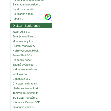
Zajímavá kompozice,...
Snad z jiného úhlu
Souhlasím s těmi
more
rybami...
Diskuzní konference
kabel USB s...
Jaký je rozdíl mezi...
Manuální objektiv
Přestal reagovat AF
Nelze vysunout blesk
PowerShot G3 -...
Skutečný počet...
Špatná světelnost -...
Nefunguje autofocus...
fototiskárna
Canon 5D MIV
Chyba pri nahravani...
chyba zápisu na kartu
Tamron 16-300mm f/3....
EOS 20D - systém....
Nástupce Canonu 30D
natáčanie videa s...