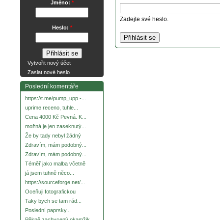
Jméno:
*
Zadejte své heslo.
Heslo:
*
Vytvořit nový účet
Zaslat nové heslo
Poslední komentáře
https://t.me/pump_upp -...
uprime receno, tuhle...
Cena 4000 Kč Pevná. K...
možná je jen zaseknutý...
Že by tady nebyl žádný
Zdravím, mám podobný...
Zdravím, mám podobný...
Téměř jako malba včetně
já jsem tuhně něco...
https://sourceforge.net/...
Oceňuji fotografickou
Taky bych se tam rád...
Poslední paprsky...
Pěkně zachycený okamžik.