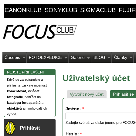
CANONKLUB
SONYKLUB
SIGMACLUB
FUJI
Časopis
FOTOEXPEDICE
Galerie
BLOG
Články
NEJSTE PŘIHLÁŠENI
Uživatelský účet
Když se zaregistrujete a
přihlásíte, získáte možnost
komentovat
,
vkládat
Vytvořit nový účet
Přihlásit se
fotografie
, nahlížet do
katalogu fotoaparátů
a
Jméno:
*
objektivů
a mnoho dalších
výhod.
Zadejte své uživatelské jméno pro FOCU
Přihlásit
Heslo:
*