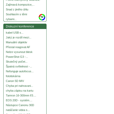
Zajímavá kompozice,...
Snad z jiného úhlu
Souhlasím s těmi
more
rybami...
Diskuzní konference
kabel USB s...
Jaký je rozdíl mezi...
Manuální objektiv
Přestal reagovat AF
Nelze vysunout blesk
PowerShot G3 -...
Skutečný počet...
Špatná světelnost -...
Nefunguje autofocus...
fototiskárna
Canon 5D MIV
Chyba pri nahravani...
chyba zápisu na kartu
Tamron 16-300mm f/3....
EOS 20D - systém....
Nástupce Canonu 30D
natáčanie videa s...