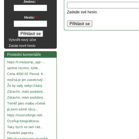
Jméno:
*
Zadejte své heslo.
Heslo:
*
Vytvořit nový účet
Zaslat nové heslo
Poslední komentáře
https://t.me/pump_upp -...
uprime receno, tuhle...
Cena 4000 Kč Pevná. K...
možná je jen zaseknutý...
Že by tady nebyl žádný
Zdravím, mám podobný...
Zdravím, mám podobný...
Téměř jako malba včetně
já jsem tuhně něco...
https://sourceforge.net/...
Oceňuji fotografickou
Taky bych se tam rád...
Poslední paprsky...
Pěkně zachycený okamžik.