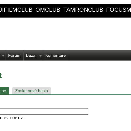
JIFILMCLUB
OMCLUB
TAMRONCLUB
FOCUSM
Fórum
Bazar
Komentáře
t
t se
Zaslat nové heslo
 FOCUSCLUB.CZ.