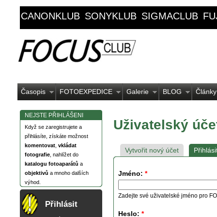
CANONKLUB
SONYKLUB
SIGMACLUB
FU
Časopis
FOTOEXPEDICE
Galerie
BLOG
Články
NEJSTE PŘIHLÁŠENI
Uživatelský úče
Když se zaregistrujete a
přihlásíte, získáte možnost
komentovat
,
vkládat
Vytvořit nový účet
Přihlási
fotografie
, nahlížet do
katalogu fotoaparátů
a
Jméno:
*
objektivů
a mnoho dalších
výhod.
Zadejte své uživatelské jméno pro
Přihlásit
Heslo:
*