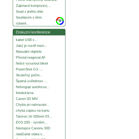
Zajímavá kompozice,...
Snad z jiného úhlu
Souhlasím s těmi
more
rybami...
Diskuzní konference
kabel USB s...
Jaký je rozdíl mezi...
Manuální objektiv
Přestal reagovat AF
Nelze vysunout blesk
PowerShot G3 -...
Skutečný počet...
Špatná světelnost -...
Nefunguje autofocus...
fototiskárna
Canon 5D MIV
Chyba pri nahravani...
chyba zápisu na kartu
Tamron 16-300mm f/3....
EOS 20D - systém....
Nástupce Canonu 30D
natáčanie videa s...