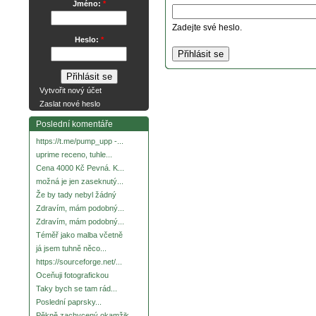
Jméno:
*
Zadejte své heslo.
Heslo:
*
Vytvořit nový účet
Zaslat nové heslo
Poslední komentáře
https://t.me/pump_upp -...
uprime receno, tuhle...
Cena 4000 Kč Pevná. K...
možná je jen zaseknutý...
Že by tady nebyl žádný
Zdravím, mám podobný...
Zdravím, mám podobný...
Téměř jako malba včetně
já jsem tuhně něco...
https://sourceforge.net/...
Oceňuji fotografickou
Taky bych se tam rád...
Poslední paprsky...
Pěkně zachycený okamžik.