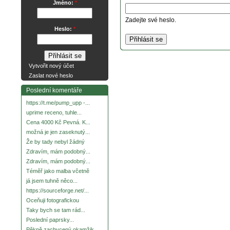
Jméno:
*
Zadejte své heslo.
Heslo:
*
Vytvořit nový účet
Zaslat nové heslo
Poslední komentáře
https://t.me/pump_upp -...
uprime receno, tuhle...
Cena 4000 Kč Pevná. K...
možná je jen zaseknutý...
Že by tady nebyl žádný
Zdravím, mám podobný...
Zdravím, mám podobný...
Téměř jako malba včetně
já jsem tuhně něco...
https://sourceforge.net/...
Oceňuji fotografickou
Taky bych se tam rád...
Poslední paprsky...
Pěkně zachycený okamžik.