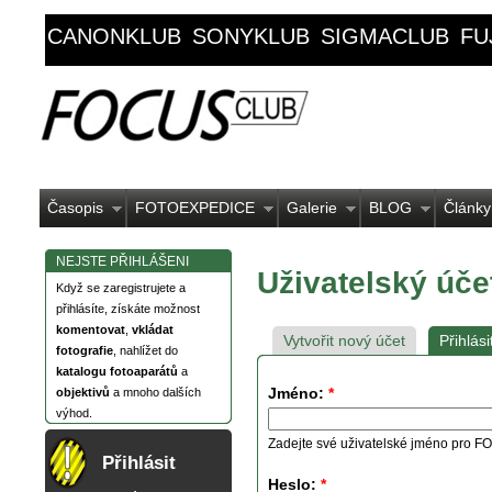
CANONKLUB
SONYKLUB
SIGMACLUB
FU
Časopis
FOTOEXPEDICE
Galerie
BLOG
Články
NEJSTE PŘIHLÁŠENI
Uživatelský úče
Když se zaregistrujete a
přihlásíte, získáte možnost
komentovat
,
vkládat
Vytvořit nový účet
Přihlási
fotografie
, nahlížet do
katalogu fotoaparátů
a
Jméno:
*
objektivů
a mnoho dalších
výhod.
Zadejte své uživatelské jméno pro
Přihlásit
Heslo:
*