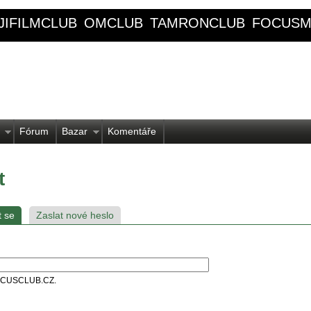
JIFILMCLUB
OMCLUB
TAMRONCLUB
FOCUSM
Fórum
Bazar
Komentáře
t
t se
Zaslat nové heslo
 FOCUSCLUB.CZ.