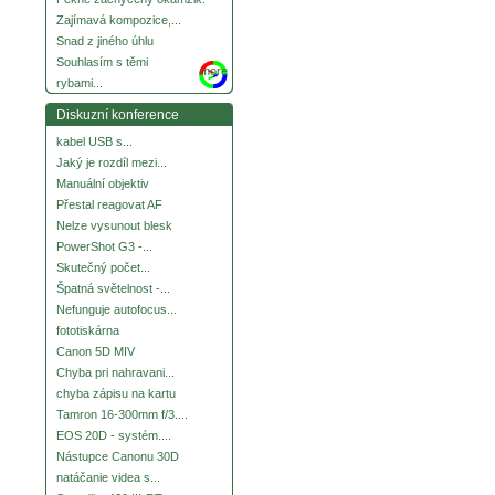
Zajímavá kompozice,...
Snad z jiného úhlu
Souhlasím s těmi
more
rybami...
Diskuzní konference
kabel USB s...
Jaký je rozdíl mezi...
Manuální objektiv
Přestal reagovat AF
Nelze vysunout blesk
PowerShot G3 -...
Skutečný počet...
Špatná světelnost -...
Nefunguje autofocus...
fototiskárna
Canon 5D MIV
Chyba pri nahravani...
chyba zápisu na kartu
Tamron 16-300mm f/3....
EOS 20D - systém....
Nástupce Canonu 30D
natáčanie videa s...