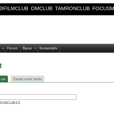
JIFILMCLUB
OMCLUB
TAMRONCLUB
FOCUSM
Fórum
Bazar
Komentáře
t
t se
Zaslat nové heslo
 FOCUSCLUB.CZ.