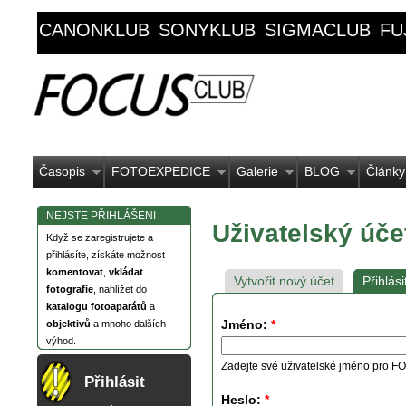
CANONKLUB
SONYKLUB
SIGMACLUB
FU
Časopis
FOTOEXPEDICE
Galerie
BLOG
Články
NEJSTE PŘIHLÁŠENI
Uživatelský úče
Když se zaregistrujete a
přihlásíte, získáte možnost
komentovat
,
vkládat
Vytvořit nový účet
Přihlási
fotografie
, nahlížet do
katalogu fotoaparátů
a
Jméno:
*
objektivů
a mnoho dalších
výhod.
Zadejte své uživatelské jméno pro
Přihlásit
Heslo:
*