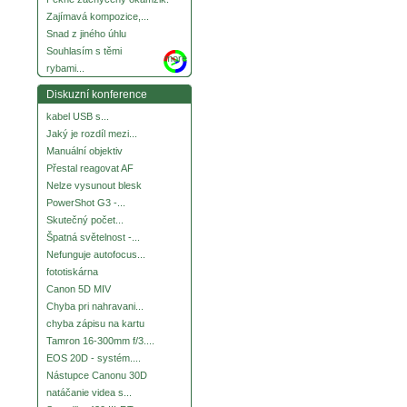
Zajímavá kompozice,...
Snad z jiného úhlu
Souhlasím s těmi
more
rybami...
Diskuzní konference
kabel USB s...
Jaký je rozdíl mezi...
Manuální objektiv
Přestal reagovat AF
Nelze vysunout blesk
PowerShot G3 -...
Skutečný počet...
Špatná světelnost -...
Nefunguje autofocus...
fototiskárna
Canon 5D MIV
Chyba pri nahravani...
chyba zápisu na kartu
Tamron 16-300mm f/3....
EOS 20D - systém....
Nástupce Canonu 30D
natáčanie videa s...