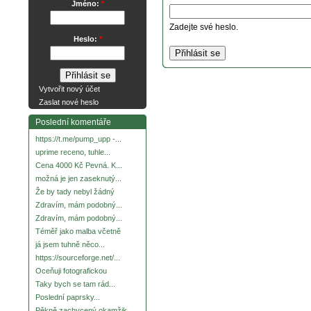
Jméno:
*
Zadejte své heslo.
Heslo:
*
Vytvořit nový účet
Zaslat nové heslo
Poslední komentáře
https://t.me/pump_upp -...
uprime receno, tuhle...
Cena 4000 Kč Pevná. K...
možná je jen zaseknutý...
Že by tady nebyl žádný
Zdravím, mám podobný...
Zdravím, mám podobný...
Téměř jako malba včetně
já jsem tuhně něco...
https://sourceforge.net/...
Oceňuji fotografickou
Taky bych se tam rád...
Poslední paprsky...
Pěkně zachycený okamžik.