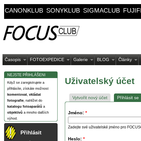
CANONKLUB
SONYKLUB
SIGMACLUB
FUJI
Časopis
FOTOEXPEDICE
Galerie
BLOG
Články
NEJSTE PŘIHLÁŠENI
Uživatelský účet
Když se zaregistrujete a
přihlásíte, získáte možnost
komentovat
,
vkládat
Vytvořit nový účet
Přihlásit se
fotografie
, nahlížet do
katalogu fotoaparátů
a
Jméno:
*
objektivů
a mnoho dalších
výhod.
Zadejte své uživatelské jméno pro FOCU
Přihlásit
Heslo:
*