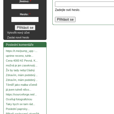
Jméno:
*
Zadejte své heslo.
Heslo:
*
Vytvořit nový účet
Zaslat nové heslo
Poslední komentáře
https://t.me/pump_upp -...
uprime receno, tuhle...
Cena 4000 Kč Pevná. K...
možná je jen zaseknutý...
Že by tady nebyl žádný
Zdravím, mám podobný...
Zdravím, mám podobný...
Téměř jako malba včetně
já jsem tuhně něco...
https://sourceforge.net/...
Oceňuji fotografickou
Taky bych se tam rád...
Poslední paprsky...
Pěkně zachycený okamžik.