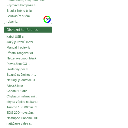
Zajímavá kompozice,...
Snad z jiného úhlu
Souhlasím s těmi
more
rybami...
Diskuzní konference
kabel USB s...
Jaký je rozdíl mezi...
Manuální objektiv
Přestal reagovat AF
Nelze vysunout blesk
PowerShot G3 -...
Skutečný počet...
Špatná světelnost -...
Nefunguje autofocus...
fototiskárna
Canon 5D MIV
Chyba pri nahravani...
chyba zápisu na kartu
Tamron 16-300mm f/3....
EOS 20D - systém....
Nástupce Canonu 30D
natáčanie videa s...