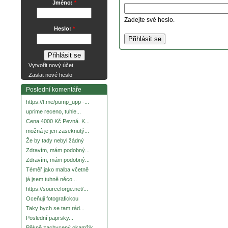
Jméno:
*
Zadejte své heslo.
Heslo:
*
Vytvořit nový účet
Zaslat nové heslo
Poslední komentáře
https://t.me/pump_upp -...
uprime receno, tuhle...
Cena 4000 Kč Pevná. K...
možná je jen zaseknutý...
Že by tady nebyl žádný
Zdravím, mám podobný...
Zdravím, mám podobný...
Téměř jako malba včetně
já jsem tuhně něco...
https://sourceforge.net/...
Oceňuji fotografickou
Taky bych se tam rád...
Poslední paprsky...
Pěkně zachycený okamžik.