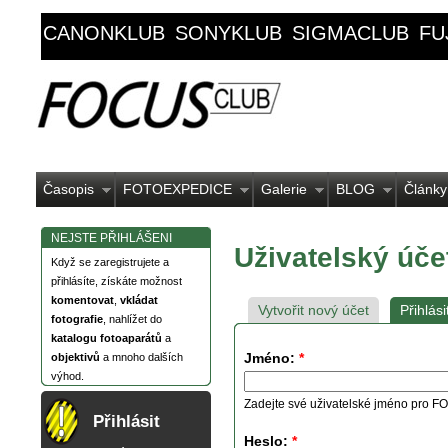
CANONKLUB
SONYKLUB
SIGMACLUB
FU
Časopis
FOTOEXPEDICE
Galerie
BLOG
Články
NEJSTE PŘIHLÁŠENI
Uživatelský úče
Když se zaregistrujete a
přihlásíte, získáte možnost
komentovat
,
vkládat
Vytvořit nový účet
Přihlási
fotografie
, nahlížet do
katalogu fotoaparátů
a
Jméno:
*
objektivů
a mnoho dalších
výhod.
Zadejte své uživatelské jméno pro
Přihlásit
Heslo:
*