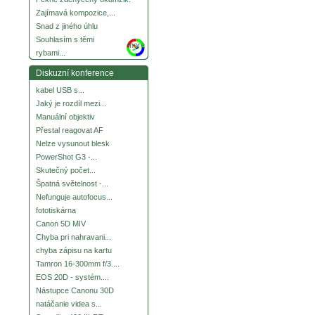
Zajímavá kompozice,...
Snad z jiného úhlu
Souhlasím s těmi
more
rybami...
Diskuzní konference
kabel USB s...
Jaký je rozdíl mezi...
Manuální objektiv
Přestal reagovat AF
Nelze vysunout blesk
PowerShot G3 -...
Skutečný počet...
Špatná světelnost -...
Nefunguje autofocus...
fototiskárna
Canon 5D MIV
Chyba pri nahravani...
chyba zápisu na kartu
Tamron 16-300mm f/3....
EOS 20D - systém....
Nástupce Canonu 30D
natáčanie videa s...