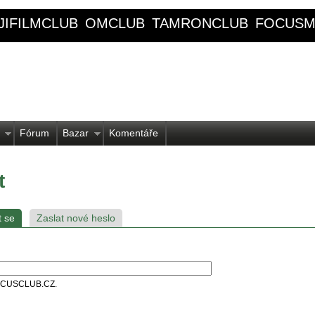
JIFILMCLUB
OMCLUB
TAMRONCLUB
FOCUSM
Fórum
Bazar
Komentáře
t
t se
Zaslat nové heslo
 FOCUSCLUB.CZ.