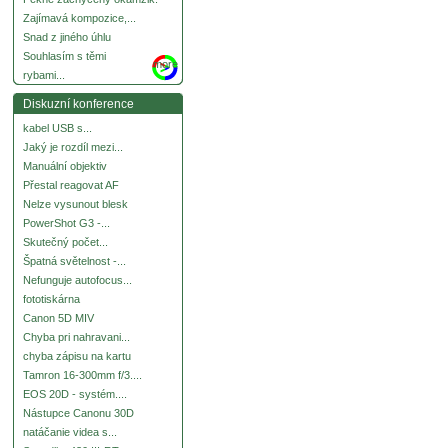
Zajímavá kompozice,...
Snad z jiného úhlu
Souhlasím s těmi
more
rybami...
Diskuzní konference
kabel USB s...
Jaký je rozdíl mezi...
Manuální objektiv
Přestal reagovat AF
Nelze vysunout blesk
PowerShot G3 -...
Skutečný počet...
Špatná světelnost -...
Nefunguje autofocus...
fototiskárna
Canon 5D MIV
Chyba pri nahravani...
chyba zápisu na kartu
Tamron 16-300mm f/3....
EOS 20D - systém....
Nástupce Canonu 30D
natáčanie videa s...