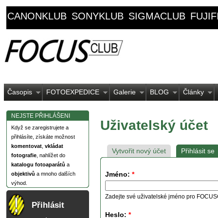
CANONKLUB
SONYKLUB
SIGMACLUB
FUJI
Časopis
FOTOEXPEDICE
Galerie
BLOG
Články
NEJSTE PŘIHLÁŠENI
Uživatelský účet
Když se zaregistrujete a
přihlásíte, získáte možnost
komentovat
,
vkládat
Vytvořit nový účet
Přihlásit se
fotografie
, nahlížet do
katalogu fotoaparátů
a
Jméno:
*
objektivů
a mnoho dalších
výhod.
Zadejte své uživatelské jméno pro FOCU
Přihlásit
Heslo:
*