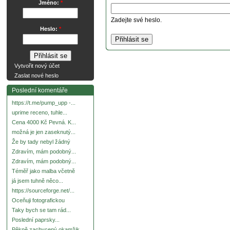
Jméno:
*
Zadejte své heslo.
Heslo:
*
Vytvořit nový účet
Zaslat nové heslo
Poslední komentáře
https://t.me/pump_upp -...
uprime receno, tuhle...
Cena 4000 Kč Pevná. K...
možná je jen zaseknutý...
Že by tady nebyl žádný
Zdravím, mám podobný...
Zdravím, mám podobný...
Téměř jako malba včetně
já jsem tuhně něco...
https://sourceforge.net/...
Oceňuji fotografickou
Taky bych se tam rád...
Poslední paprsky...
Pěkně zachycený okamžik.