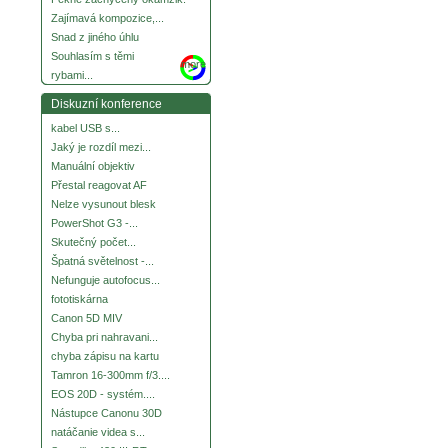
Zajímavá kompozice,...
Snad z jiného úhlu
Souhlasím s těmi
more
rybami...
Diskuzní konference
kabel USB s...
Jaký je rozdíl mezi...
Manuální objektiv
Přestal reagovat AF
Nelze vysunout blesk
PowerShot G3 -...
Skutečný počet...
Špatná světelnost -...
Nefunguje autofocus...
fototiskárna
Canon 5D MIV
Chyba pri nahravani...
chyba zápisu na kartu
Tamron 16-300mm f/3....
EOS 20D - systém....
Nástupce Canonu 30D
natáčanie videa s...