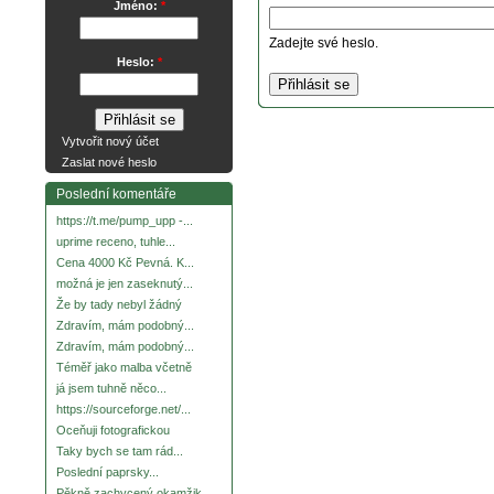
Jméno:
*
Zadejte své heslo.
Heslo:
*
Vytvořit nový účet
Zaslat nové heslo
Poslední komentáře
https://t.me/pump_upp -...
uprime receno, tuhle...
Cena 4000 Kč Pevná. K...
možná je jen zaseknutý...
Že by tady nebyl žádný
Zdravím, mám podobný...
Zdravím, mám podobný...
Téměř jako malba včetně
já jsem tuhně něco...
https://sourceforge.net/...
Oceňuji fotografickou
Taky bych se tam rád...
Poslední paprsky...
Pěkně zachycený okamžik.