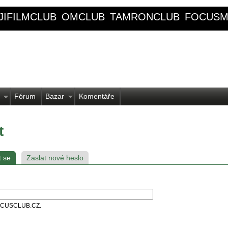
JIFILMCLUB
OMCLUB
TAMRONCLUB
FOCUSM
Fórum
Bazar
Komentáře
t
t se
Zaslat nové heslo
 FOCUSCLUB.CZ.