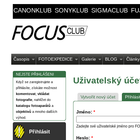
CANONKLUB
SONYKLUB
SIGMACLUB
FU
Časopis
FOTOEXPEDICE
Galerie
BLOG
Články
NEJSTE PŘIHLÁŠENI
Uživatelský úče
Když se zaregistrujete a
přihlásíte, získáte možnost
komentovat
,
vkládat
Vytvořit nový účet
Přihlási
fotografie
, nahlížet do
katalogu fotoaparátů
a
Jméno:
*
objektivů
a mnoho dalších
výhod.
Zadejte své uživatelské jméno pro
Přihlásit
Heslo:
*